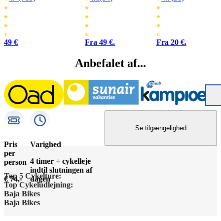
49 €
Fra 49 €.
Fra 20 €.
Anbefalet af...
Se tilgængelighed
Pris
Varighed
per
4 timer + cykelleje
person
indtil slutningen af
Top 5 Cykelture:
€ 74,-
dagen
Top Cykeludlejning:
Barcelona Højdepunkter
Baja Bikes
Barcelona Cykeludlejning
Baja Bikes
Berlin Højdepunkter
Kontakt os
Berlin Cykeludlejning
Disclaimer / Privacy Policy