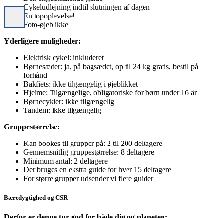
Cykeludlejning indtil slutningen af dagen
En topoplevelse!
Foto-øjeblikke
Yderligere muligheder:
Elektrisk cykel: inkluderet
Børnesæder: ja, på bagsædet, op til 24 kg gratis, bestil på
forhånd
Bakfiets: ikke tilgængelig i øjeblikket
Hjelme: Tilgængelige, obligatoriske for børn under 16 år
Børnecykler: ikke tilgængelig
Tandem: ikke tilgængelig
Gruppestørrelse:
Kan bookes til grupper på: 2 til 200 deltagere
Gennemsnitlig gruppestørrelse: 8 deltagere
Minimum antal: 2 deltagere
Der bruges en ekstra guide for hver 15 deltagere
For større grupper udsender vi flere guider
Bæredygtighed og CSR
Derfor er denne tur god for både dig og planeten: