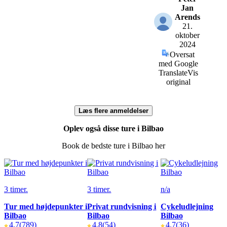
Jan
Arends
21.
oktober
2024
Oversat
med Google
Translate
Vis
original
Læs flere anmeldelser
Oplev også disse ture i Bilbao
Book de bedste ture i Bilbao her
3 timer.
3 timer.
n/a
Tur med højdepunkter i
Privat rundvisning i
Cykeludlejning
Bilbao
Bilbao
Bilbao
4.7
(789)
4.8
(54)
4.7
(36)