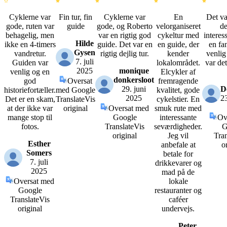
Cyklerne var
Fin tur, fin
Cyklerne var
En
Det va
gode, ruten var
guide
gode, og Roberto
velorganiseret
de
behagelig, men
var en rigtig god
cykeltur med
interes
Hilde
ikke en 4-timers
guide. Det var en
en guide, der
en fa
Gysen
vandretur.
rigtig dejlig tur.
kender
venlig
7. juli
Guiden var
lokalområdet.
var de
2025
monique
venlig og en
Elcykler af
donkersloot
god
Oversat
fremragende
29. juni
D
historiefortæller.
med Google
kvalitet, gode
2025
2
Det er en skam,
Translate
Vis
cykelstier. En
at der ikke var
original
Oversat med
smuk rute med
mange stop til
Google
interessante
Ov
fotos.
Translate
Vis
seværdigheder.
G
original
Jeg vil
Tran
Esther
anbefale at
o
Somers
betale for
7. juli
drikkevarer og
2025
mad på de
Oversat med
lokale
Google
restauranter og
Translate
Vis
caféer
original
undervejs.
Peter