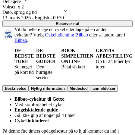
Deltagere
Voksen x 2
Dato, sprog og tid
13. marts 2026 - English - 09:30
Reserver nu!
Vil du hellere leje en cykel eller tage på en anden
cykeltur?
Vælg
Cykeludlejning Bilbao
eller se andre ture i
Bilbao
.
DE
DE
BOOK
GRATIS
BEDSTE
BEDSTE
SIMPELTHEN
AFBESTILLING
TURE
GUIDER
ONLINE
Op til 24 timer før
Se meget
Den
Betal sikkert
turen
på kort tid
hurtigste
service
Beskrivelse
Nyttig information
Mødested
anmeldelser
Bilbao-cykeltur til Getxo
Med komfortabel el-cykel
Engelsktalende guide
Gå ikke glip af noget på 4 timer
Cykel inkluderet
På denne fire timers opdagelsestur på to hjul kommer du ind i