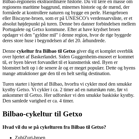
Bilbao-regionens ekstraordinære historie. Du vil lære en masse om
regionens maritime baggrund, minernes historie og de mænd, der
formåede at kontrollere naturen og bygge en perle. Hængebroen
eller Biscayne-broen, som er på UNESCO’s verdensarvsliste, er et
absolut højdepunkt på turen. Denne bro danner forbindelsen mellem
Portugalete og Getxo kommune. Efter at have krydset broen
opdager vi den "gyldne mil" i denne region, hvor de rige byggede
deres store huse i begyndelsen af det 20. århundrede.
Denne
cykeltur fra Bilbao til Getxo
giver dig et komplet overblik
over hjertet af Baskerlandet. Siden Guggenheim-museet er kommet
til, er byen blevet forvandlet til et kunstnerisk sted. Byen er
blomstret helt op i de senere år og er meget populær. Dette og byens
mange attraktioner gør den til en helt særlig destination.
Turen starter i hjertet af Bilbao, hvorfra vi cykler mod den smukke
kystby Getxo. Vi cykler i ca. 2 timer ad en naturskøn rute, før vi
ankommer til Getxo. Her udforsker vi den smukke baskiske kystby.
Den samlede varighed er ca. 4 timer.
Bilbao-cykeltur til Getxo
Hvad vil du se på cykelturen fra Bilbao til Getxo?
ZubiZuri-broen