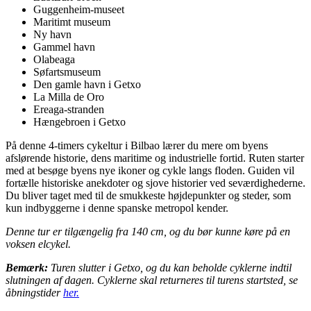
Guggenheim-museet
Maritimt museum
Ny havn
Gammel havn
Olabeaga
Søfartsmuseum
Den gamle havn i Getxo
La Milla de Oro
Ereaga-stranden
Hængebroen i Getxo
På denne 4-timers cykeltur i Bilbao lærer du mere om byens
afslørende historie, dens maritime og industrielle fortid. Ruten starter
med at besøge byens nye ikoner og cykle langs floden. Guiden vil
fortælle historiske anekdoter og sjove historier ved seværdighederne.
Du bliver taget med til de smukkeste højdepunkter og steder, som
kun indbyggerne i denne spanske metropol kender.
Denne tur er tilgængelig fra 140 cm, og du bør kunne køre på en
voksen elcykel.
Bemærk:
Turen slutter i Getxo, og du kan beholde cyklerne indtil
slutningen af dagen. Cyklerne skal returneres til turens startsted, se
åbningstider
her.