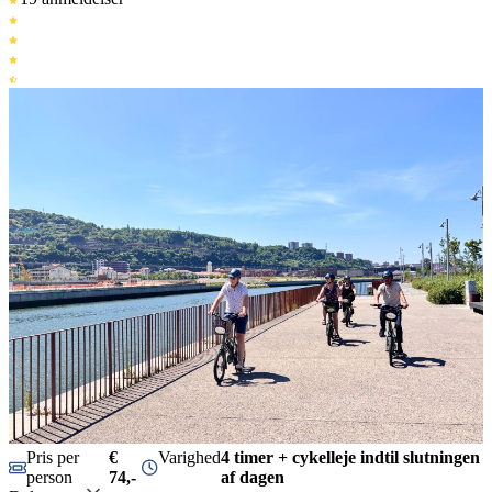
Pris per
€
Varighed
4 timer + cykelleje indtil slutningen
person
74,-
af dagen