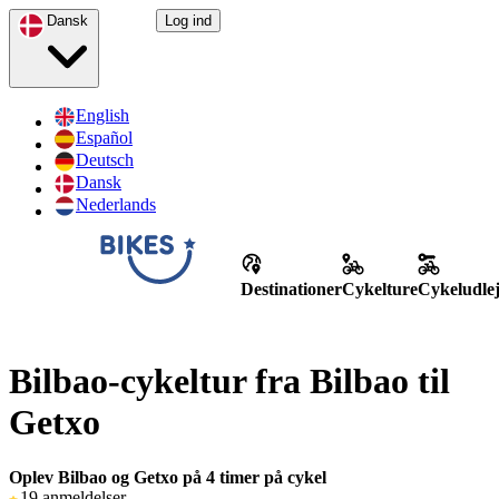
Dansk
Log ind
English
Español
Deutsch
Dansk
Nederlands
Destinationer
Cykelture
Cykeludle
Bilbao-cykeltur fra Bilbao til
Getxo
Oplev Bilbao og Getxo på 4 timer på cykel
19 anmeldelser