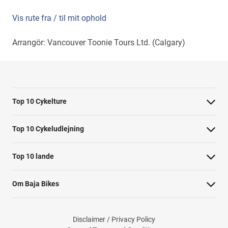
Vis rute fra / til mit ophold
Arrangör: Vancouver Toonie Tours Ltd. (Calgary)
Top 10 Cykelture
Cykeltur i Barcelona: højdepunkterne
Top 10 Cykeludlejning
Cykeltur i Berlin: højdepunkterne
Barcelona Cykeludlejning
Top 10 lande
Tur til Paris: højdepunkter
Berlin Cykeludlejning
Cykelture i Holland
Rom højdepunkter cykeltur
Om Baja Bikes
Paris Cykeludlejning
Cykelture i Portugal
Cykeltur til Amsterdams højdepunkter
Kontakt os
Rom Cykeludlejning
Cykelture i Spanien
Cykeltur til Kobenhavn højdepunkter
Disclaimer / Privacy Policy
Om os
Valencia Cykeludlejning