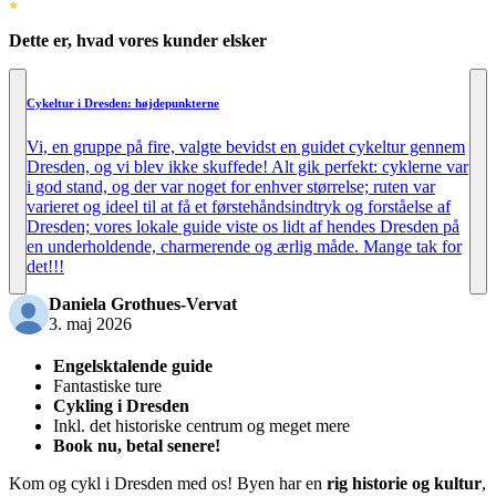
Dette er, hvad vores kunder elsker
Cykeltur i Dresden: højdepunkterne
Vi, en gruppe på fire, valgte bevidst en guidet cykeltur gennem
Dresden, og vi blev ikke skuffede! Alt gik perfekt: cyklerne var
i god stand, og der var noget for enhver størrelse; ruten var
varieret og ideel til at få et førstehåndsindtryk og forståelse af
Dresden; vores lokale guide viste os lidt af hendes Dresden på
en underholdende, charmerende og ærlig måde. Mange tak for
det!!!
Daniela Grothues-Vervat
3. maj 2026
Engelsktalende guide
Fantastiske ture
Cykling i Dresden
Inkl. det historiske centrum og meget mere
Book nu, betal senere!
Kom og cykl i Dresden med os! Byen har en
rig historie og kultur
,