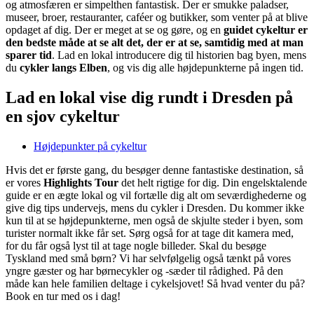
og atmosfæren er simpelthen fantastisk. Der er smukke paladser,
museer, broer, restauranter, caféer og butikker, som venter på at blive
opdaget af dig. Der er meget at se og gøre, og en
guidet cykeltur er
den bedste måde at se alt det, der er at se, samtidig med at man
sparer tid
. Lad en lokal introducere dig til historien bag byen, mens
du
cykler langs Elben
, og vis dig alle højdepunkterne på ingen tid.
Lad en lokal vise dig rundt i Dresden på
en sjov cykeltur
Højdepunkter på cykeltur
Hvis det er første gang, du besøger denne fantastiske destination, så
er vores
Highlights Tour
det helt rigtige for dig. Din engelsktalende
guide er en ægte lokal og vil fortælle dig alt om seværdighederne og
give dig tips undervejs, mens du cykler i Dresden. Du kommer ikke
kun til at se højdepunkterne, men også de skjulte steder i byen, som
turister normalt ikke får set. Sørg også for at tage dit kamera med,
for du får også lyst til at tage nogle billeder. Skal du besøge
Tyskland med små børn? Vi har selvfølgelig også tænkt på vores
yngre gæster og har børnecykler og -sæder til rådighed. På den
måde kan hele familien deltage i cykelsjovet! Så hvad venter du på?
Book en tur med os i dag!