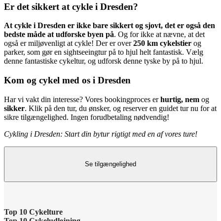
Er det sikkert at cykle i Dresden?
At cykle i Dresden er ikke bare sikkert og sjovt, det er også den
bedste måde at udforske byen på
. Og for ikke at nævne, at det
også er miljøvenligt at cykle! Der er over
250 km cykelstier
og
parker, som gør en sightseeingtur på to hjul helt fantastisk. Vælg
denne fantastiske cykeltur, og udforsk denne tyske by på to hjul.
Kom og cykel med os i Dresden
Har vi vakt din interesse? Vores bookingproces er
hurtig, nem
og
sikker
. Klik på den tur, du ønsker, og reserver en guidet tur nu for at
sikre tilgængelighed. Ingen forudbetaling nødvendig!
Cykling i Dresden: Start din bytur rigtigt med en af vores ture!
Se tilgængelighed
Top 10 Cykelture
Top 10 Cykeludlejning