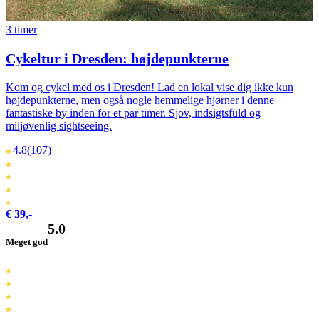
3 timer
Cykeltur i Dresden: højdepunkterne
Kom og cykel med os i Dresden! Lad en lokal vise dig ikke kun
højdepunkterne, men også nogle hemmelige hjørner i denne
fantastiske by inden for et par timer. Sjov, indsigtsfuld og
miljøvenlig sightseeing.
4.8
(107)
€ 39,-
5.0
Meget god