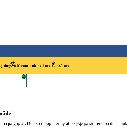
ejning
Mountainbike Ture
Gåture
 måde!
 må gå glip af. Det er en populær by at besøge på sin ferie på den smuk