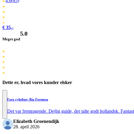
4.6
(85)
€ 35,-
5.0
Meget god
Dette er, hvad vores kunder elsker
Faro cykeltur: Ria Formosa
Det var fremragende. Dejlig guide, der talte godt hollandsk. Fantast
Elizabeth Groenendijk
28. april 2026