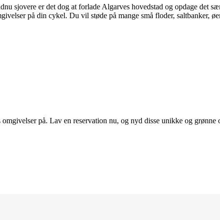
. Endnu sjovere er det dog at forlade Algarves hovedstad og opdage det s
mgivelser på din cykel. Du vil støde på mange små floder, saltbanker, ø
omgivelser på. Lav en reservation nu, og nyd disse unikke og grønne omg