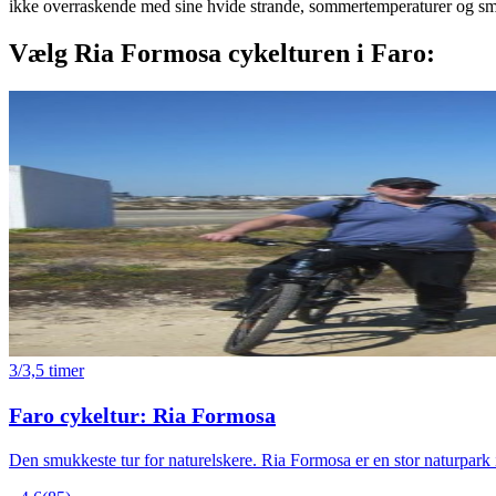
ikke overraskende med sine hvide strande, sommertemperaturer og smukk
Vælg Ria Formosa cykelturen i Faro:
3/3,5 timer
Faro cykeltur: Ria Formosa
Den smukkeste tur for naturelskere. Ria Formosa er en stor naturpark 