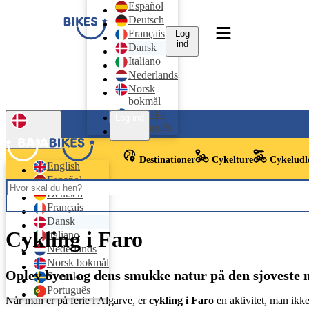
Español
Deutsch
Français
Log
ind
Dansk
Italiano
Nederlands
Norsk
bokmål
Svenska
Log ind
Português
Dansk
Destinationer
Cykelture
Cykeludl
English
Español
Deutsch
Français
Dansk
Cykling i Faro
Italiano
Nederlands
Norsk bokmål
Oplev byen og dens smukke natur på den sjoveste
Svenska
Português
Når man er på ferie i Algarve, er
cykling i Faro
en aktivitet, man ikke