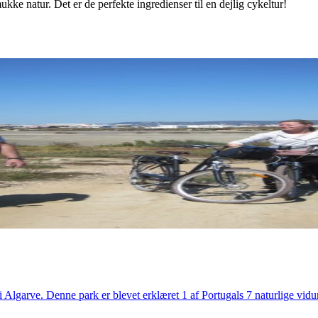
e natur. Det er de perfekte ingredienser til en dejlig cykeltur!
i Algarve. Denne park er blevet erklæret 1 af Portugals 7 naturlige vidu