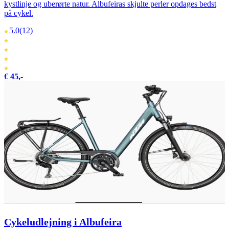
kystlinje og uberørte natur. Albufeiras skjulte perler opdages bedst
på cykel.
5.0
(12)
€ 45,-
Cykeludlejning i Albufeira