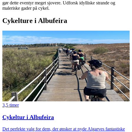
gør dette eventyr meget sjovere. Udforsk idylliske strande og
maleriske gader på cykel.
Cykelture i Albufeira
3,5 timer
Cykeltur i Albufeira
Det perfekte valg for dem, der ønsker at nyde Algarves fantastiske