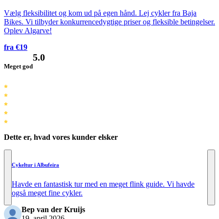
Vælg fleksibilitet og kom ud på egen hånd. Lej cykler fra Baja
Bikes. Vi tilbyder konkurrencedygtige priser og fleksible betingelser.
Oplev Algarve!
fra €19
5.0
Meget god
Dette er, hvad vores kunder elsker
Cykeltur i Albufeira
Havde en fantastisk tur med en meget flink guide. Vi havde
også meget fine cykler.
Bep van der Kruijs
19. april 2026