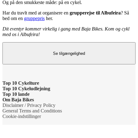
Og på den smukkeste måde: på en cykel.
Har du travlt med at organisere en
grupperejse til Albufeira
? Så
bed om en
gruppepris
her.
Dit eventyr kommer virkelig i gang med Baja Bikes. Kom og cykl
med os i Albufeira!
Se tilgængelighed
Top 10 Cykelture
Top 10 Cykeludlejning
Cykeltur i Barcelona: højdepunkterne
Top 10 lande
Barcelona Cykeludlejning
Om Baja Bikes
Cykeltur i Berlin: højdepunkterne
Cykelture i Holland
Disclaimer / Privacy Policy
Berlin Cykeludlejning
Kontakt os
General Terms and Conditions
Tur til Paris: højdepunkter
Cykelture i Portugal
Cookie-indstillinger
Paris Cykeludlejning
Om os
Rom højdepunkter cykeltur
Cykelture i Spanien
Rom Cykeludlejning
Teamet
Cykeltur til Amsterdams højdepunkter
Cykelture i USA