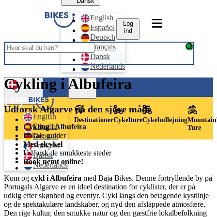
Dansk
English
Log
Español
ind
Deutsch
Français
Dansk
Nederlands
Cykling i Albufeira
Log ind
Dansk
Udforsk Algarve på den sjove måde
English
Destinationer
Cykelture
Cykeludlejning
Mountain
Español
Cykling i Albufeira
Ture
Lokale guider
Deutsch
Med elcykel
Français
Udforsk de smukkeste steder
Dansk
Book nemt online!
Nederlands
Kom og
cykl i Albufeira
med Baja Bikes. Denne fortryllende by på
Portugals Algarve er en ideel destination for cyklister, der er på
udkig efter skønhed og eventyr. Cykl langs den betagende kystlinje
og de spektakulære landskaber, og nyd den afslappede atmosfære.
Den rige kultur, den smukke natur og den gæstfrie lokalbefolkning