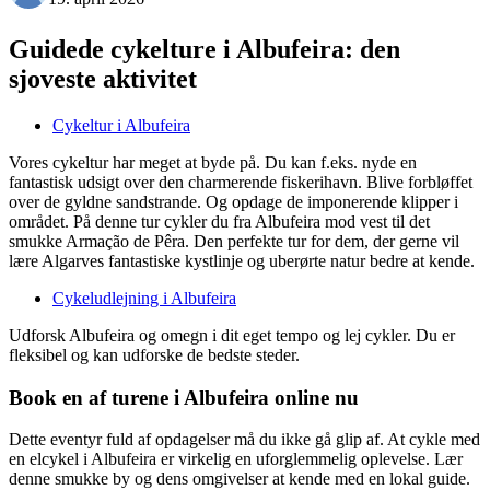
Guidede cykelture i Albufeira: den
sjoveste aktivitet
Cykeltur i Albufeira
Vores cykeltur har meget at byde på. Du kan f.eks. nyde en
fantastisk udsigt over den charmerende fiskerihavn. Blive forbløffet
over de gyldne sandstrande. Og opdage de imponerende klipper i
området. På denne tur cykler du fra Albufeira mod vest til det
smukke Armação de Pêra. Den perfekte tur for dem, der gerne vil
lære Algarves fantastiske kystlinje og uberørte natur bedre at kende.
Cykeludlejning i Albufeira
Udforsk Albufeira og omegn i dit eget tempo og lej cykler. Du er
fleksibel og kan udforske de bedste steder.
Book en af turene i Albufeira online nu
Dette eventyr fuld af opdagelser må du ikke gå glip af. At cykle med
en elcykel i Albufeira er virkelig en uforglemmelig oplevelse. Lær
denne smukke by og dens omgivelser at kende med en lokal guide.