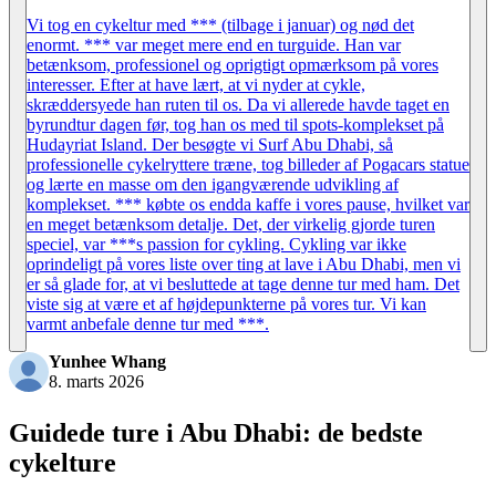
Vi tog en cykeltur med *** (tilbage i januar) og nød det
enormt. *** var meget mere end en turguide. Han var
betænksom, professionel og oprigtigt opmærksom på vores
interesser. Efter at have lært, at vi nyder at cykle,
skræddersyede han ruten til os. Da vi allerede havde taget en
byrundtur dagen før, tog han os med til spots-komplekset på
Hudayriat Island. Der besøgte vi Surf Abu Dhabi, så
professionelle cykelryttere træne, tog billeder af Pogacars statue
og lærte en masse om den igangværende udvikling af
komplekset. *** købte os endda kaffe i vores pause, hvilket var
en meget betænksom detalje. Det, der virkelig gjorde turen
speciel, var ***s passion for cykling. Cykling var ikke
oprindeligt på vores liste over ting at lave i Abu Dhabi, men vi
er så glade for, at vi besluttede at tage denne tur med ham. Det
viste sig at være et af højdepunkterne på vores tur. Vi kan
varmt anbefale denne tur med ***.
Yunhee Whang
8. marts 2026
Guidede ture i Abu Dhabi: de bedste
cykelture