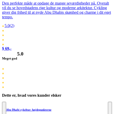
Den perfekte måde at opdage de mange seværdigheder på. Overalt
vil du se hovedstadens rige kultur og moderne arkitektur. Cykling
giver dig frihed til at nyde Abu Dhabis skønhed og charme i dit eget
tempo.
5.0
(2)
$ 69,-
5.0
Meget god
Dette er, hvad vores kunder elsker
Abu Dhabi cykeltur: højdepunkterne