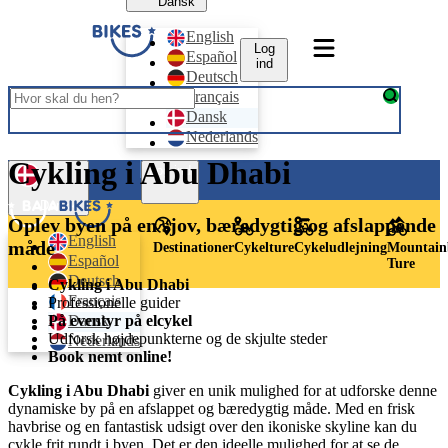
Dansk
English
Log
Español
ind
Deutsch
Français
Dansk
Nederlands
Cykling i Abu Dhabi
Log ind
Dansk
Oplev byen på en sjov, bæredygtig og afslappende
English
måde
Destinationer
Cykelture
Cykeludlejning
Mountain
Español
Ture
Deutsch
Cykling i Abu Dhabi
Français
Professionelle guider
Dansk
På eventyr på elcykel
Udforsk højdepunkterne og de skjulte steder
Nederlands
Book nemt online!
Cykling i Abu Dhabi
giver en unik mulighed for at udforske denne
dynamiske by på en afslappet og bæredygtig måde. Med en frisk
havbrise og en fantastisk udsigt over den ikoniske skyline kan du
cykle frit rundt i byen. Det er den ideelle mulighed for at se de