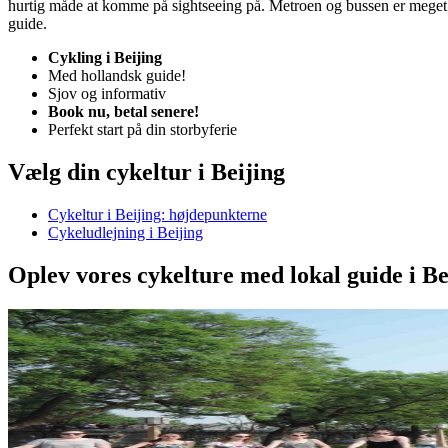
hurtig måde at komme på sightseeing på. Metroen og bussen er meget 
guide.
Cykling i Beijing
Med hollandsk guide!
Sjov og informativ
Book nu, betal senere!
Perfekt start på din storbyferie
Vælg din cykeltur i
Beijing
Cykeltur i Beijing: højdepunkterne
Cykeludlejning i Beijing
Oplev vores cykelture med lokal guide i
Be