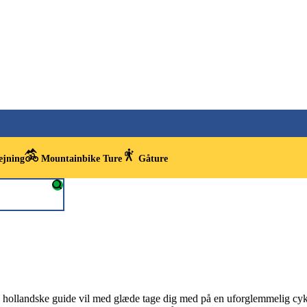
ejning
Mountainbike Ture
Gåture
hollandske guide vil med glæde tage dig med på en uforglemmelig cykelt