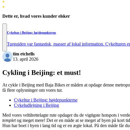
Dette er, hvad vores kunder elsker
Cykeltur i Beijing: højdepunkterne
Turguiden var fantastisk, masser af lokal information. Cykelturen e
tim etchells
13. april 2026
Cykling i Beijing: et must!
At cykle i Beijing med Baja Bikes er måden at opdage denne metropol 
få flere oplysninger om vores tur.
Cykeltur i Beijing: højdepunkterne
Cykeludlejning i Beijing
Med vores veltilrettelagte rute opdager du de vigtigste hotspots i ve
templet
og meget mere! Det er en måde at se meget af byen på kort tid. 
Hun har boet i byen i lang tid og er en ægte lokal. På den måde får du 