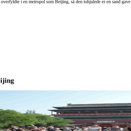
overfyldte i en metropol som Beijing, så den tohjulede er en sand gav
ijing