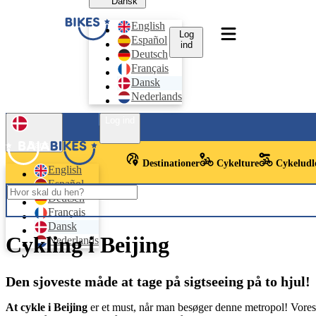
Dansk
English
Log
Español
ind
Deutsch
Français
Dansk
Nederlands
Log ind
Dansk
Destinationer
Cykelture
Cykeludl
English
Español
Deutsch
Français
Dansk
Cykling i Beijing
Nederlands
Den sjoveste måde at tage på sigtseeing på to hjul!
At cykle i Beijing
er et must, når man besøger denne metropol! Vores 