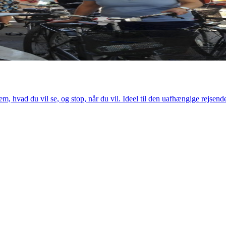
m, hvad du vil se, og stop, når du vil. Ideel til den uafhængige rejsend