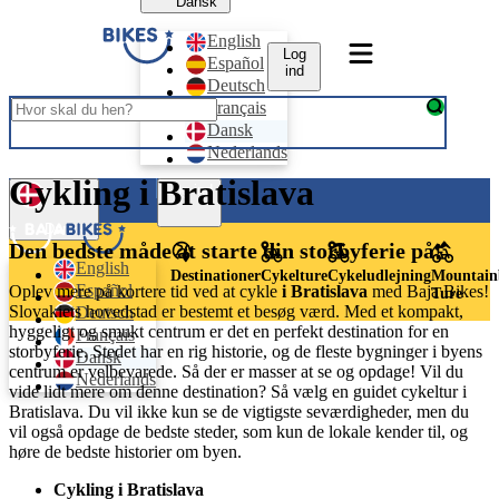
Dansk
English
Log
Español
ind
Deutsch
Français
Dansk
Nederlands
Cykling i Bratislava
Log ind
Dansk
Den bedste måde at starte din storbyferie på!
English
Destinationer
Cykelture
Cykeludlejning
Mountain
Español
Oplev mere på kortere tid ved at cykle
i Bratislava
med Baja Bikes!
Ture
Slovakiets hovedstad er bestemt et besøg værd. Med et kompakt,
Deutsch
hyggeligt og smukt centrum er det en perfekt destination for en
Français
storbyferie. Stedet har en rig historie, og de fleste bygninger i byens
Dansk
centrum er velbevarede. Så der er masser at se og opdage! Vil du
Nederlands
vide lidt mere om denne destination? Så vælg en guidet cykeltur i
Bratislava. Du vil ikke kun se de vigtigste seværdigheder, men du
vil også opdage de bedste steder, som kun de lokale kender til, og
høre de bedste historier om byen.
Cykling i Bratislava