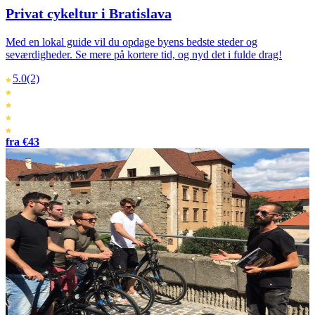
Privat cykeltur i Bratislava
Med en lokal guide vil du opdage byens bedste steder og
seværdigheder. Se mere på kortere tid, og nyd det i fulde drag!
5.0
(2)
fra €43