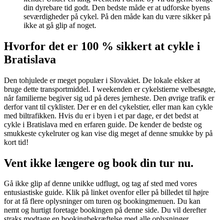
din dyrebare tid godt. Den bedste måde er at udforske byens
seværdigheder på cykel. På den måde kan du være sikker på
ikke at gå glip af noget.
Hvorfor det er 100 % sikkert at cykle i
Bratislava
Den tohjulede er meget populær i Slovakiet. De lokale elsker at
bruge dette transportmiddel. I weekenden er cykelstierne velbesøgte,
når familierne begiver sig ud på deres jernheste. Den øvrige trafik er
derfor vant til cyklister. Der er en del cykelstier, eller man kan cykle
med biltrafikken. Hvis du er i byen i et par dage, er det bedst at
cykle i Bratislava med en erfaren guide. De kender de bedste og
smukkeste cykelruter og kan vise dig meget af denne smukke by på
kort tid!
Vent ikke længere og book din tur nu.
Gå ikke glip af denne unikke udflugt, og tag af sted med vores
entusiastiske guide. Klik på linket ovenfor eller på billedet til højre
for at få flere oplysninger om turen og bookingmenuen. Du kan
nemt og hurtigt foretage bookingen på denne side. Du vil derefter
straks modtage en bookingbekræftelse med alle oplysninger.