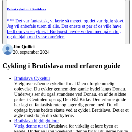
Privat cykeltur i Bratislava
*** Det var fantastisk, vi lærte så meget, og det var rigtig sjovt.
Jeg vil anbefale turen til alle. Det eneste et par af os ville have
bedt om var elcykler. I Budapest havde vi dem med på en tur,
og de hjalp med visse områder.
Jim Quilici
20. september 2024
Cykling i Bratislava med erfaren guide
Bratislava Cykeltur
Vælg ovenstående cykeltur for at få en uforglemmelig
oplevelse. Du cykler gennem den gamle bydel langs Donau.
Undervejs ser du også strandene ved Donau, en af de ældste
parker i Centraleuropa og Den Blå Kirke. Den erfarne guide
har lagt en fantastisk rute og tager dig gerne med. Du vil
opdage byens bedste skatte ved at cykle i Bratislava. Det er et
ægte must-do på din storbyferie.
Bratislava highlight tour
Vælg denne tur til
Bratislava for virkelig at lære byen at
kende. Under en lang weekend i denne by vil du gerne bruge