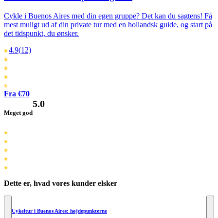
Cykle i Buenos Aires med din egen gruppe? Det kan du sagtens! Få
mest muligt ud af din private tur med en hollandsk guide, og start på
det tidspunkt, du ønsker.
4.9
(12)
Fra €70
5.0
Meget god
Dette er, hvad vores kunder elsker
Cykeltur i Buenos Aires: højdepunkterne