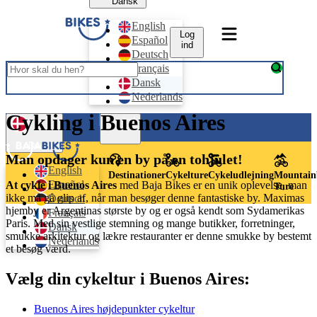
Dansk
English
Log
Español
ind
Deutsch
Français
Dansk
Nederlands
Cykling i Buenos Aires
Log ind
Dansk
Man opdager kun en by på en tohjulet!
English
Destinationer
Cykelture
Cykeludlejning
Mountain
Español
At cykle i Buenos Aires
med Baja Bikes er en unik oplevelse, man
Ture
ikke må gå glip af, når man besøger denne fantastiske by. Maximas
Deutsch
hjemby er Argentinas største by og er også kendt som Sydamerikas
Français
Paris. Med sin vestlige stemning og mange butikker, forretninger,
Dansk
smukke arkitektur og lækre restauranter er denne smukke by bestemt
Nederlands
et besøg værd.
Vælg din cykeltur i Buenos Aires:
Buenos Aires højdepunkter cykeltur