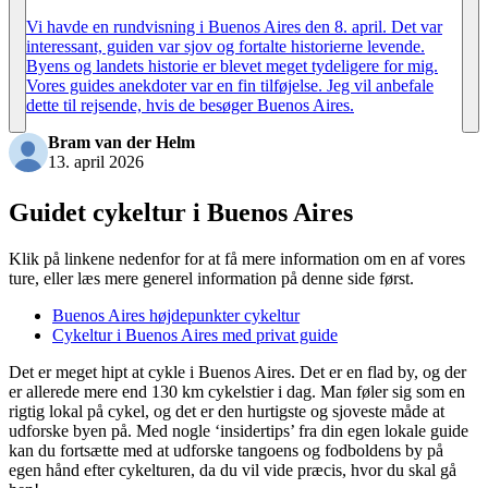
Vi havde en rundvisning i Buenos Aires den 8. april. Det var
interessant, guiden var sjov og fortalte historierne levende.
Byens og landets historie er blevet meget tydeligere for mig.
Vores guides anekdoter var en fin tilføjelse. Jeg vil anbefale
dette til rejsende, hvis de besøger Buenos Aires.
Bram van der Helm
13. april 2026
Guidet cykeltur i Buenos Aires
Klik på linkene nedenfor for at få mere information om en af vores
ture, eller læs mere generel information på denne side først.
Buenos Aires højdepunkter cykeltur
Cykeltur i Buenos Aires med privat guide
Det er meget hipt at cykle i Buenos Aires. Det er en flad by, og der
er allerede mere end 130 km cykelstier i dag. Man føler sig som en
rigtig lokal på cykel, og det er den hurtigste og sjoveste måde at
udforske byen på. Med nogle ‘insidertips’ fra din egen lokale guide
kan du fortsætte med at udforske tangoens og fodboldens by på
egen hånd efter cykelturen, da du vil vide præcis, hvor du skal gå