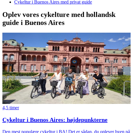
Cykeltur i Buenos Aires med privat guide
Oplev vores cykelture med hollandsk
guide i Buenos Aires
4,5 timer
Cykeltur i Buenos Aires: højdepunkterne
Den mest populære cykeltur i BA! Det er sådan, du oplever byen på