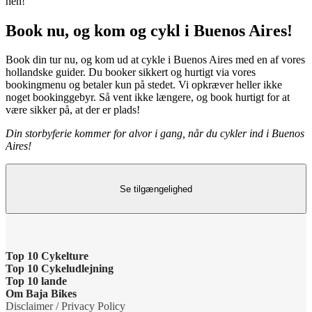
hen!
Book nu, og kom og cykl i Buenos Aires!
Book din tur nu, og kom ud at cykle i Buenos Aires med en af vores
hollandske guider. Du booker sikkert og hurtigt via vores
bookingmenu og betaler kun på stedet. Vi opkræver heller ikke
noget bookinggebyr. Så vent ikke længere, og book hurtigt for at
være sikker på, at der er plads!
Din storbyferie kommer for alvor i gang, når du cykler ind i Buenos
Aires!
Se tilgængelighed
Top 10 Cykelture
Top 10 Cykeludlejning
Cykeltur i Barcelona: højdepunkterne
Top 10 lande
Barcelona Cykeludlejning
Om Baja Bikes
Cykeltur i Berlin: højdepunkterne
Cykelture i Holland
Disclaimer / Privacy Policy