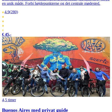
en unik måde. Forbi højdepunkterne og det centrale mødested.
4.9
(280)
€ 45,-
4,5 timer
Buenos Aires med privat guide