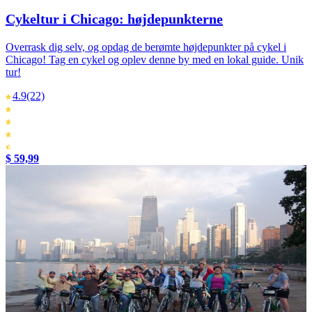
Cykeltur i Chicago: højdepunkterne
Overrask dig selv, og opdag de berømte højdepunkter på cykel i
Chicago! Tag en cykel og oplev denne by med en lokal guide. Unik
tur!
4.9
(22)
$ 59,99