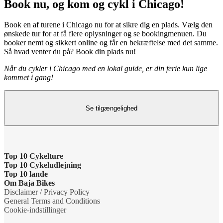
Book nu, og kom og cykl i Chicago!
Book en af turene i Chicago nu for at sikre dig en plads. Vælg den
ønskede tur for at få flere oplysninger og se bookingmenuen. Du
booker nemt og sikkert online og får en bekræftelse med det samme.
Så hvad venter du på? Book din plads nu!
Når du cykler i Chicago med en lokal guide, er din ferie kun lige
kommet i gang!
Se tilgængelighed
Top 10 Cykelture
Top 10 Cykeludlejning
Cykeltur i Barcelona: højdepunkterne
Top 10 lande
Barcelona Cykeludlejning
Om Baja Bikes
Cykeltur i Berlin: højdepunkterne
Cykelture i Holland
Disclaimer / Privacy Policy
Berlin Cykeludlejning
Kontakt os
General Terms and Conditions
Tur til Paris: højdepunkter
Cykelture i Portugal
Cookie-indstillinger
Paris Cykeludlejning
Om os