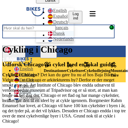
Dansk
English
Log
Español
ind
Deutsch
Français
Dansk
Nederlands
Cykling i Chicago
Log ind
Dansk
Udforsk Chicago på cykel med en lokal guide
English
Destinationer
Cykelture
Cykeludlejning
Mountain
Español
Cykling i Chicago?
Det kan du gøre fra nu af hos Baja Bikes!
Ture
Vidste du, at Chicago er arkitekturens by? Derfor er der meget
Deutsch
smukt at se på. Art Institute of Chicago blev endda udnævnt til
Français
verdens bedste museum af Tripadvisor og er så stort, at man kan
Dansk
bruge en hel dag der. Chicago er ret flad og har mange cykelstier,
Nederlands
hvilket gør den til en ideel by at cykle igennem. Borgmester Rahm
Emanuel har lovet, at Chicago vil have 100 km cykelstier i byen i år,
og det tyder på, at det vil lykkes. Desuden er Chicago endda i top tre
over de mest cykelvenlige byer i USA. Grund nok til at cykle i
Chicago!