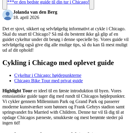
***er den bedste guide til din tur i Chicago!
Jolanda van den Berg
18. april 2026
Det er sjovt, sikkert og selvfølgelig informativt at cykle i Chicago.
Skal du snart til Chicago? Så må du bestemt ikke gå glip af en
guidet cykeltur under dit besøg i denne specielle by. Vores guide vil
selvfølgelig også give dig alle mulige tips, så du kan få mest muligt
ud af dit ophold!
Cykling i Chicago med oplevet guide
Cykeltur i Chicago: højdepunkterne
Chicago Bike Tour med privat guide
Highlight Tour
er ideel til en første introduktion til byen. Vores
entusiastiske guide tager dig med rundt til Chicagos højdepunkter.
Vi cykler gennem Millennium Park og Grand Park og passerer
moderne kunstværker som bønnen og Frank Gehrys stadion samt
springvandet fra Married with Children. Denne tur vil få dig til at
opdage Chicagos pæneste, smukkeste og mest berømte steder på
ingen tid!