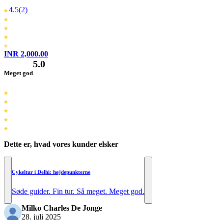
4.5
(2)
INR 2,000.00
5.0
Meget god
Dette er, hvad vores kunder elsker
Cykeltur i Delhi: højdepunkterne
Søde guider. Fin tur. Så meget. Meget god.
Milko Charles De Jonge
28. juli 2025