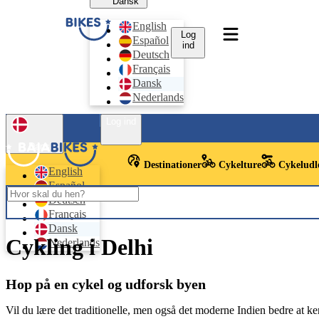
Dansk
English
Log
Español
ind
Deutsch
Français
Dansk
Nederlands
Log ind
Dansk
Destinationer
Cykelture
Cykeludl
English
Español
Deutsch
Français
Dansk
Cykling i Delhi
Nederlands
Hop på en cykel og udforsk byen
Vil du lære det traditionelle, men også det moderne Indien bedre at ke