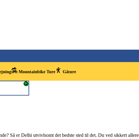
ejning
Mountainbike Ture
Gåture
nde? Så er Delhi utvivlsomt det bedste sted til det. Du ved sikkert alle