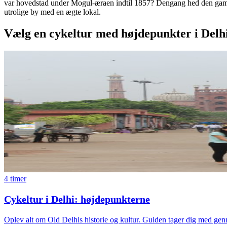
var hovedstad under Mogul-æraen indtil 1857? Dengang hed den gamle
utrolige by med en ægte lokal.
Vælg en cykeltur med højdepunkter i Delh
4 timer
Cykeltur i Delhi: højdepunkterne
Oplev alt om Old Delhis historie og kultur. Guiden tager dig med gen