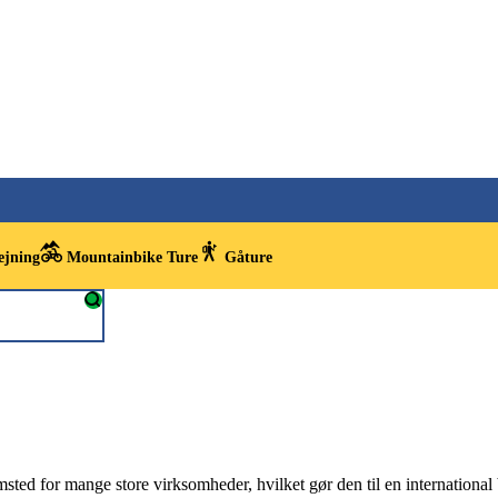
ejning
Mountainbike Ture
Gåture
emsted for mange store virksomheder, hvilket gør den til en internatio