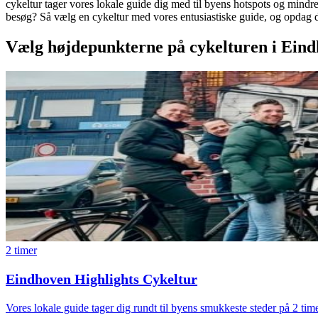
cykeltur tager vores lokale guide dig med til byens hotspots og mindre
besøg? Så vælg en cykeltur med vores entusiastiske guide, og opdag 
Vælg højdepunkterne på cykelturen i Eind
2 timer
Eindhoven Highlights Cykeltur
Vores lokale guide tager dig rundt til byens smukkeste steder på 2 tim