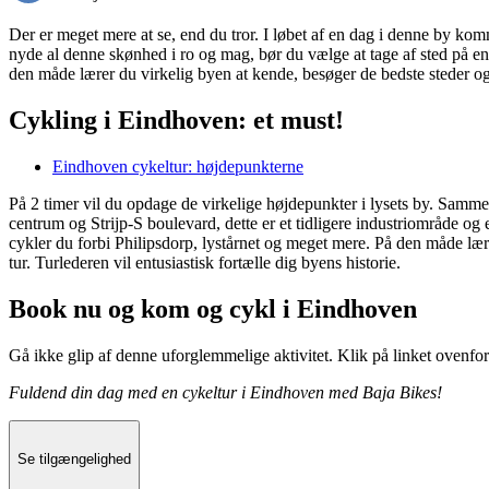
Der er meget mere at se, end du tror. I løbet af en dag i denne by kom
nyde al denne skønhed i ro og mag, bør du vælge at tage af sted på en
den måde lærer du virkelig byen at kende, besøger de bedste steder og 
Cykling i Eindhoven: et must!
Eindhoven cykeltur: højdepunkterne
På 2 timer vil du opdage de virkelige højdepunkter i lysets by. Samme
centrum og Strijp-S boulevard, dette er et tidligere industriområde og
cykler du forbi Philipsdorp, lystårnet og meget mere. På den måde læ
tur. Turlederen vil entusiastisk fortælle dig byens historie.
Book nu og kom og cykl i Eindhoven
Gå ikke glip af denne uforglemmelige aktivitet. Klik på linket ovenfor 
Fuldend din dag med en cykeltur i Eindhoven med Baja Bikes!
Se tilgængelighed