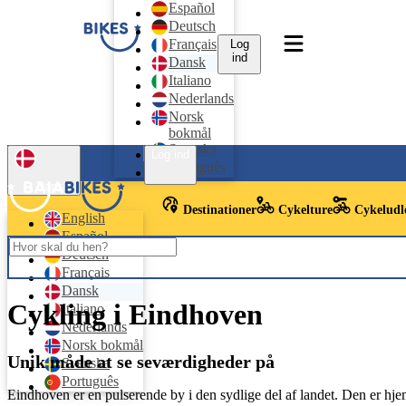
Español
Deutsch
Français
Log
ind
Dansk
Italiano
Nederlands
Norsk
bokmål
Svenska
Log ind
Português
Dansk
Destinationer
Cykelture
Cykeludl
English
Español
Deutsch
Français
Dansk
Cykling i Eindhoven
Italiano
Nederlands
Norsk bokmål
Unik måde at se seværdigheder på
Svenska
Português
Eindhoven er en pulserende by i den sydlige del af landet. Den er hj