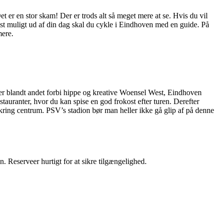
t er en stor skam! Der er trods alt så meget mere at se. Hvis du vil
mest muligt ud af din dag skal du cykle i Eindhoven med en guide.
På
mere.
kler blandt andet forbi hippe og kreative Woensel West, Eindhoven
tauranter, hvor du kan spise en god frokost efter turen. Derefter
kring centrum. PSV’s stadion bør man heller ikke gå glip af på denne
. Reserveer hurtigt for at sikre tilgængelighed.