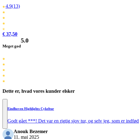
4.9
(13)
€ 37,50
5.0
Meget god
Dette er, hvad vores kunder elsker
Eindhoven Highlights Cykeltur
Godt gået ***! Det var en rigtig sjov tur, og selv jeg, som er indfød
Anouk Bezemer
11. maj 2025