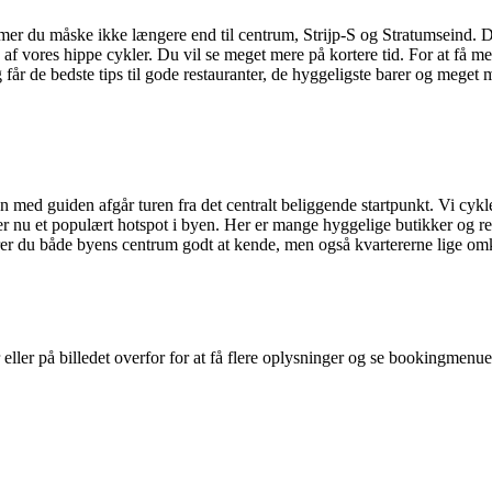
mer du måske ikke længere end til centrum, Strijp-S og Stratumseind. De
 af vores hippe cykler. Du vil se meget mere på kortere tid. For at få 
får de bedste tips til gode restauranter, de hyggeligste barer og meget 
n med guiden afgår turen fra det centralt beliggende startpunkt. Vi cy
 er nu et populært hotspot i byen. Her er mange hyggelige butikker og res
rer du både byens centrum godt at kende, men også kvartererne lige om
eller på billedet overfor for at få flere oplysninger og se bookingmenuen