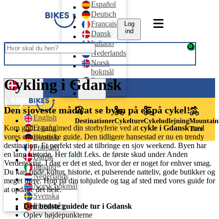
Español
Deutsch
Français
Log
ind
Dansk
Italiano
Nederlands
Norsk
bokmål
Cykling i Gdansk
Svenska
Log ind
Português
Dansk
Den sjoveste måde at se byen på er på cykel!
English
Destinationer
Cykelture
Cykeludlejning
Mountain
Español
Kom godt i gang med din storbyferie ved at
cykle i Gdansk
med
Ture
vores entusiastiske guide. Den tidligere hansestad er nu en trendy
Deutsch
destination. Et perfekt sted at tilbringe en sjov weekend. Byen har
Français
en lang historie. Her faldt f.eks. de første skud under Anden
Dansk
Verdenskrig. I dag er det et sted, hvor der er noget for enhver smag.
Italiano
Du kan finde kultur, historie, et pulserende natteliv, gode butikker og
Nederlands
meget mere. Hop på din tohjulede og tag af sted med vores guide for
Norsk bokmål
at opdage det hele.
Svenska
Português
Den bedste guidede tur i Gdansk
Oplev højdepunkterne