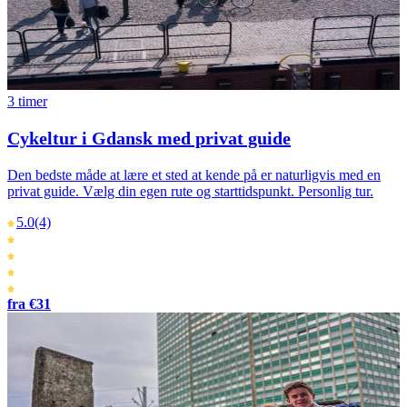
3 timer
Cykeltur i Gdansk med privat guide
Den bedste måde at lære et sted at kende på er naturligvis med en
privat guide. Vælg din egen rute og starttidspunkt. Personlig tur.
5.0
(4)
fra €31