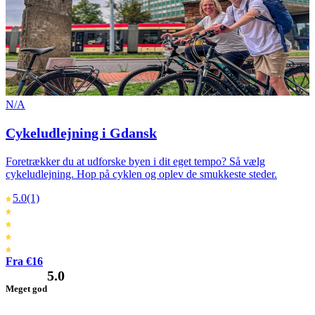
N/A
Cykeludlejning i Gdansk
Foretrækker du at udforske byen i dit eget tempo? Så vælg
cykeludlejning. Hop på cyklen og oplev de smukkeste steder.
5.0
(1)
Fra €16
5.0
Meget god