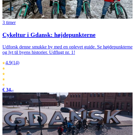
3 timer
Cykeltur i Gdansk: højdepunkterne
Udforsk denne smukke by med en oplevet guide. Se højdepunkterne
og lyt til byens historier. Udflugt nr. 1!
4.9
(14)
€ 34,-