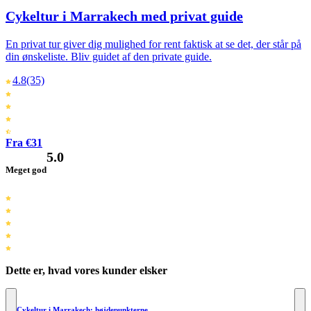
Cykeltur i Marrakech med privat guide
En privat tur giver dig mulighed for rent faktisk at se det, der står på
din ønskeliste. Bliv guidet af den private guide.
4.8
(35)
Fra €31
5.0
Meget god
Dette er, hvad vores kunder elsker
Cykeltur i Marrakech: højdepunkterne