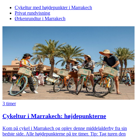
Cykeltur med højdepunkter i Marrakech
Privat rundvisning
Ørkenrundtur i Marrakech
3 timer
Cykeltur i Marrakech: højdepunkterne
Kom på cykel i Marrakech og oplev denne middelalderby fra sin
bedste side. Alle højdepunkterne på tre timer. Tip: Tag turen den