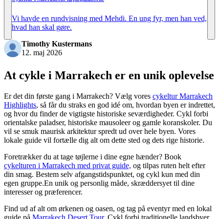
Vi havde en rundvisning med Mehdi. En ung fyr, men han ved,
hvad han skal gøre.
Timothy Kustermans
12. maj 2026
At cykle i Marrakech er en unik oplevelse
Er det din første gang i Marrakech? Vælg vores
cykeltur Marrakech
Highlights
, så får du straks en god idé om, hvordan byen er indrettet,
og hvor du finder de vigtigste historiske seværdigheder. Cykl forbi
orientalske paladser, historiske mausoleer og gamle koranskoler. Du
vil se smuk maurisk arkitektur spredt ud over hele byen. Vores
lokale guide vil fortælle dig alt om dette sted og dets rige historie.
Foretrækker du at tage tøjlerne i dine egne hænder? Book
cykelturen i Marrakech med privat guide,
og tilpas ruten helt efter
din smag. Bestem selv afgangstidspunktet, og cykl kun med din
egen gruppe.
En unik og personlig måde, skræddersyet til dine
interesser og præferencer.
Find ud af alt om ørkenen og oasen, og tag på eventyr med en lokal
guide på
Marrakech Desert Tour
. Cykl forbi traditionelle landsbyer