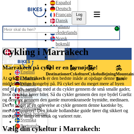
Español
Deutsch
Français
Log
ind
Dansk
Italiano
Nederlands
Norsk
bokmål
Cykling i Marrakech
Svenska
Log ind
Português
Dansk
Marrakech på cykel er en fornøjelse!
English
Destinationer
Cykelture
Cykeludlejning
Mountain
Español
At
cykle i Marrakech
er den bedste måde at opdage denne gamle
Ture
middelalderlige kongeby på. På cykel ser du meget mere af byen
Deutsch
end til fods, samtidig med at du cykler gennem de små smalle gader,
Français
hvor der ikke kører biler. Så du cykler gennem den nye bydel Gueliz
Dansk
og derefter gennem den gamle muromkransede bymidte, medinaen.
Italiano
Det er noget af en oplevelse at cykle gennem denne kaotiske by,
Nederlands
men det fungerer! Den lokale hollandske guide fører dig sikkert og
Norsk bokmål
med glæde langs en smuk og varieret rute.
Svenska
Português
Vælg din cykeltur i Marrakech: