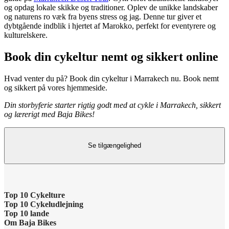
og opdag lokale skikke og traditioner.
Oplev de unikke landskaber
og naturens ro væk fra byens stress og jag. Denne tur giver et
dybtgående indblik i hjertet af Marokko, perfekt for eventyrere og
kulturelskere.
Book din cykeltur nemt og sikkert online
Hvad venter du på? Book din cykeltur i Marrakech nu. Book nemt
og sikkert på vores hjemmeside.
Din storbyferie starter rigtig godt med at cykle i Marrakech, sikkert
og lærerigt med Baja Bikes!
Se tilgængelighed
Top 10 Cykelture
Top 10 Cykeludlejning
Cykeltur i Barcelona: højdepunkterne
Top 10 lande
Barcelona Cykeludlejning
Om Baja Bikes