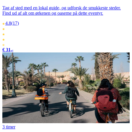
Tag af sted med en lokal guide, og udforsk de smukkeste steder.
Find ud af alt om ørkenen og oaserne på dette eventyr.
4.8
(17)
€ 31,-
3 timer