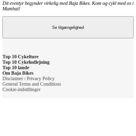
Dit eventyr begynder virkelig med Baja Bikes. Kom og cykl med os i
Mumbai!
Se tilgængelighed
Top 10 Cykelture
Top 10 Cykeludlejning
Cykeltur i Barcelona: højdepunkterne
Top 10 lande
Barcelona Cykeludlejning
Om Baja Bikes
Cykeltur i Berlin: højdepunkterne
Cykelture i Holland
Disclaimer / Privacy Policy
Berlin Cykeludlejning
Kontakt os
General Terms and Conditions
Tur til Paris: højdepunkter
Cykelture i Portugal
Cookie-indstillinger
Paris Cykeludlejning
Om os
Rom højdepunkter cykeltur
Cykelture i Spanien
Rom Cykeludlejning
Teamet
Cykeltur til Amsterdams højdepunkter
Cykelture i USA
Valencia Cykeludlejning
Bæredygtighed og virksomheders sociale ansvar
Cykeltur til Kobenhavn højdepunkter
Cykelture i Italien
Cykeludlejning i København
Grupper
Cykeltur til Firenzes højdepunkter
Cykelture i Frankrig
Cykeludlejning i Palma de Mallorca
Rejsebureauer