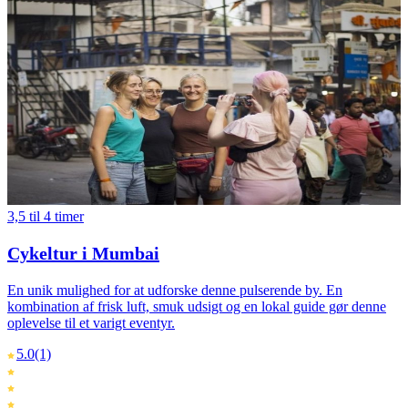
3,5 til 4 timer
Cykeltur i Mumbai
En unik mulighed for at udforske denne pulserende by. En
kombination af frisk luft, smuk udsigt og en lokal guide gør denne
oplevelse til et varigt eventyr.
5.0
(1)