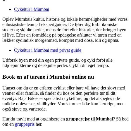
Cykeltur i Mumbai
Oplev Mumbais kultur, historie og lokale hemmeligheder med vores
entusiastiske team af ekspertguider. De fører dig forbi ikoniske
steder og skjulte perler, mens de fortæller historier, der bringer byen
til live. Efter en formiddag på opdagelse afslutter vi turen med en
lækker sydindisk morgenmad, komplet med dosa, idli og upma.
Cykeltur i Mumbai med privat guide
Udforsk byen med din egen private guide, og cykl forbi alle
højdepunkterne og de skjulte perler. Cykl i dit eget tempo.
Book en af turene i Mumbai online nu
Uanset om du er en erfaren cyklist eller bare vil have det sjovt med
venner eller familie, så finder du hos os den perfekte tur til dit
eventyr. Baja Bikes er specialist i cykelture, og det afspejles i de
unikke oplevelser, vi tilbyder. Vores ture er ikke kun lærerige, men
også sjove og varierede.
Har du travlt med at organisere en
grupperejse til Mumbai
? Så bed
om en
gruppepris
her.