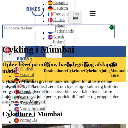
Español
Deutsch
Français
Log
ind
Dansk
Italiano
Nederlands
Norsk
bokmål
Cykling i Mumbai
Svenska
Log ind
Português
Dansk
Oplev byen på en sjov, bæredygtig og afslappet
English
måde
Destinationer
Cykelture
Cykeludlejning
Mountain
Español
Ture
Deutsch
Cykling i Mumbai
giver en unik mulighed for at lære denne
Français
pulserende by at kende. Lær alt om byens rige kultur og historie.
Dansk
Vores cykelture giver et ideelt overblik over både byens store
højdepunkter og skjulte perler, perfekt til familier og grupper, der
Italiano
ønsker at nyde Mumbai.
Nederlands
Norsk bokmål
Cykelture i Mumbai
Svenska
Português