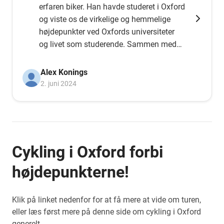
erfaren biker. Han havde studeret i Oxford
og viste os de virkelige og hemmelige
højdepunkter ved Oxfords universiteter
og livet som studerende. Sammen med
hans viden om Oxfords historie gjorde
det denne tur til en vidunderlig oplevelse.
Alex Konings
2. juni 2024
Cykling i Oxford forbi
højdepunkterne!
Klik på linket nedenfor for at få mere at vide om turen,
eller læs først mere på denne side om cykling i Oxford
generelt.