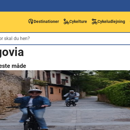
Destinationer
Cykelture
Cykeludlejning
govia
veste måde