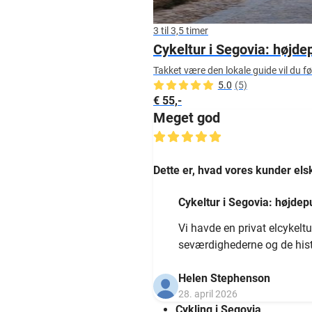
3 til 3,5 timer
Cykeltur i Segovia: højd
Takket være den lokale guide vil du f
5.0
(5)
€ 55,-
Meget god
Dette er, hvad vores kunder els
Cykeltur i Segovia: højde
Vi havde en privat elcykeltu
seværdighederne og de histo
Helen Stephenson
28. april 2026
Cykling i Segovia