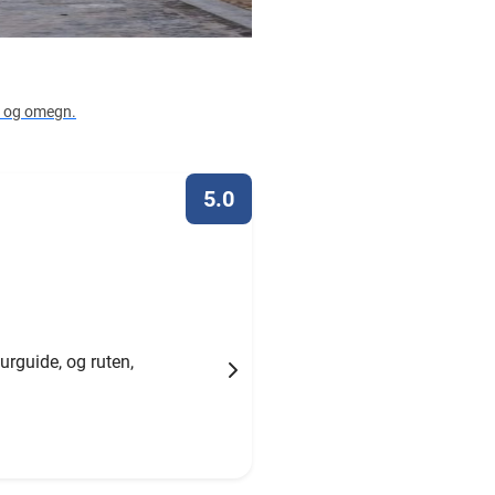
ia og omegn.
5.0
urguide, og ruten,