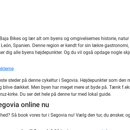
aja Bikes og lær alt om byens og omgivelsernes historie, natur 
a y León, Spanien. Denne region er kendt for sin lækre gastronomi
ser dig alle byens højdepunkter. Og du vil også opdage nogle skjult
nkterne
ste steder på denne cykeltur i Segovia. Højdepunkter som den 
lig blive dækket. Men byen har meget mere at byde på. Tænk f.ek
ruz-kirke. Du ser det hele på denne tur med lokal guide.
egovia online nu
ghed? Så book vores tur i Segovia nu! Vælg den tur, du ønsker, 