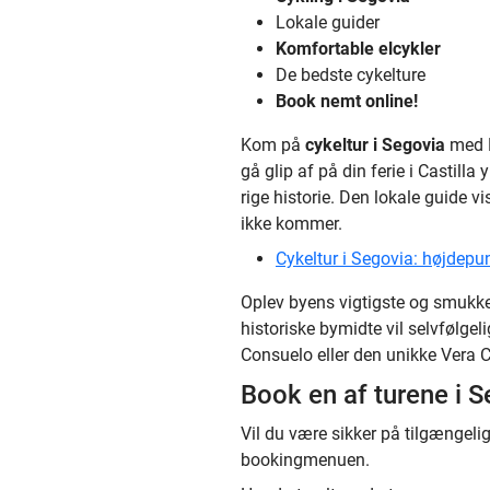
Lokale guider
Komfortable elcykler
De bedste cykelture
Book nemt online!
Kom på
cykeltur i Segovia
med B
gå glip af på din ferie i Castill
rige historie. Den lokale guide vi
ikke kommer.
Cykeltur i Segovia: højdepu
Oplev byens vigtigste og smukke
historiske bymidte vil selvfølge
Consuelo eller den unikke Vera C
Book en af turene i S
Vil du være sikker på tilgængeli
bookingmenuen.