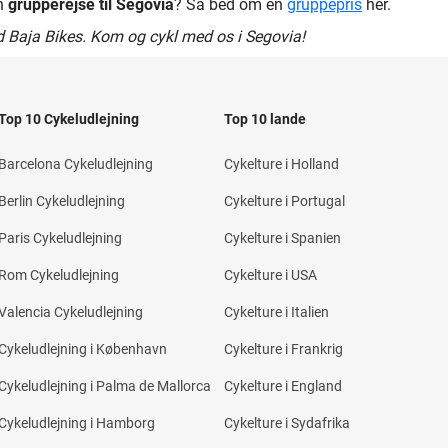
en
grupperejse til Segovia
? Så bed om en
gruppepris
her.
d Baja Bikes. Kom og cykl med os i Segovia!
Top 10 Cykeludlejning
Top 10 lande
Barcelona Cykeludlejning
Cykelture i Holland
Berlin Cykeludlejning
Cykelture i Portugal
Paris Cykeludlejning
Cykelture i Spanien
Rom Cykeludlejning
Cykelture i USA
Valencia Cykeludlejning
Cykelture i Italien
Cykeludlejning i København
Cykelture i Frankrig
Cykeludlejning i Palma de Mallorca
Cykelture i England
Cykeludlejning i Hamborg
Cykelture i Sydafrika