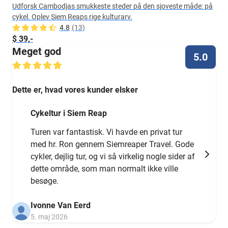
Udforsk Cambodjas smukkeste steder på den sjoveste måde: på
cykel. Oplev Siem Reaps rige kulturarv.
4.8
(13)
$ 39,-
Meget god
5.0
Dette er, hvad vores kunder elsker
Cykeltur i Siem Reap
Turen var fantastisk. Vi havde en privat tur
med hr. Ron gennem Siemreaper Travel. Gode
cykler, dejlig tur, og vi så virkelig nogle sider af
dette område, som man normalt ikke ville
besøge.
Ivonne Van Eerd
5. maj 2026