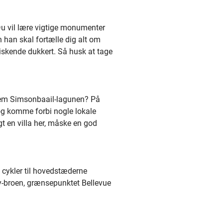
Du vil lære vigtige monumenter
 han skal fortælle dig alt om
iskende dukkert. Så husk at tage
nnem Simsonbaail-lagunen? På
og komme forbi nogle lokale
gt en villa her, måske en god
 cykler til hovedstæderne
y-broen, grænsepunktet Bellevue