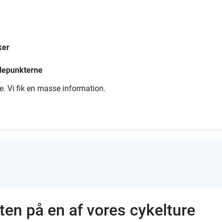
ker
jdepunkterne
de. Vi fik en masse information.
ten på en af vores cykelture