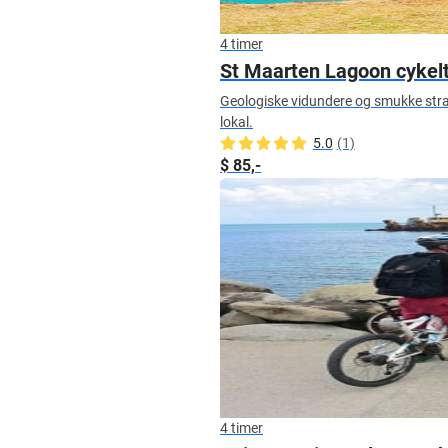
4 timer
St Maarten Lagoon cykel
Geologiske vidundere og smukke stra
lokal.
5.0
(1)
$ 85,-
4 timer