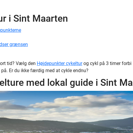
ur i Sint Maarten
epunkterne
ydser grænsen
ort tid? Vælg den
Højdepunkter cykeltur
og cykl på 3 timer forb
på. Er du ikke færdig med at cykle endnu?
elture med lokal guide i Sint M