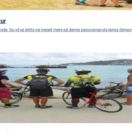
tur
nde. Du vil se dette og meget mere på denne panoramarute langs Simso