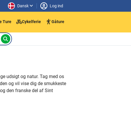
Dansk
Log ind
e Ture
Cykelferie
Gåture
ige udsigt og natur. Tag med os
den og vil vise dig de smukkeste
g den franske del af Sint