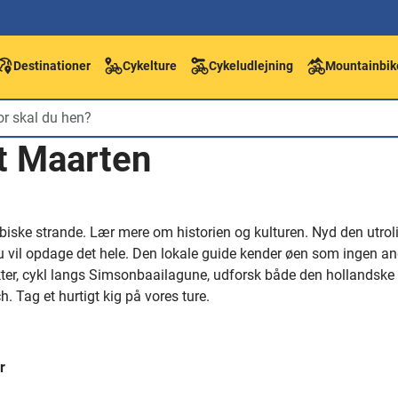
Destinationer
Cykelture
Cykeludlejning
Mountainbik
nt Maarten
biske strande. Lær mere om historien og kulturen. Nyd den utrol
 vil opdage det hele. Den lokale guide kender øen som ingen an
er, cykl langs Simsonbaailagune, udforsk både den hollandske o
ch. Tag et hurtigt kig på vores ture.
r