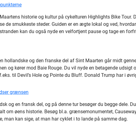
epunkterne
Maartens historie og kultur på cykelturen Highlights Bike Tour. 
 se de smukkeste steder. Guiden er en ægte lokal og ved, hvordan
stranden kan du også nyde en velfortjent pause og tage en forfr
en hollandske og den franske del af Sint Maarten går midt ge
unen og kører mod Baie Rouge. Du vil nyde en betagende udsigt 
.eks. til Devil’s Hole og Pointe du Bluff. Donald Trump har i øvri
ydser grænsen
dsk og en fransk del, og på denne tur besøger du begge dele. Du
r alt om øens historie. Besøg bl.a. grænsemonumentet, Causewa
fte, man kan sige, at man har cyklet i to lande på samme dag.