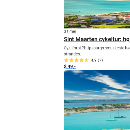
3 timer
Sint Maarten cykeltur: h
Cykl forbi Philipsburgs smukkeste høj
stranden.
4.9
(7)
$ 49,-