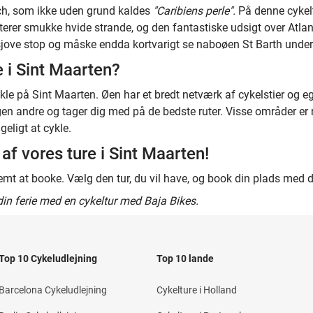
ch, som ikke uden grund kaldes
"Caribiens perle".
På denne cykelt
erer smukke hvide strande, og den fantastiske udsigt over Atlan
 sjove stop og måske endda kortvarigt se naboøen St Barth under
e i Sint Maarten?
kle på Sint Maarten. Øen har et bredt netværk af cykelstier og egn
en andre og tager dig med på de bedste ruter. Visse områder er 
geligt at cykle.
af vores ture i Sint Maarten!
nemt at booke. Vælg den tur, du vil have, og book din plads med
din ferie med en cykeltur med Baja Bikes.
Top 10 Cykeludlejning
Top 10 lande
Barcelona Cykeludlejning
Cykelture i Holland