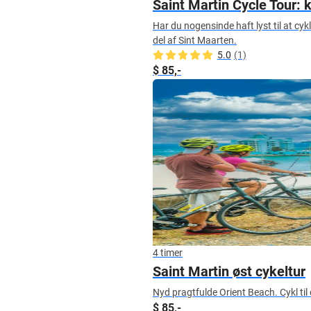
Saint Martin Cycle Tour:
Har du nogensinde haft lyst til at c
del af Sint Maarten.
5.0
(1)
$ 85,-
4 timer
Saint Martin øst cykeltur
Nyd pragtfulde Orient Beach. Cykl til 
$ 85,-