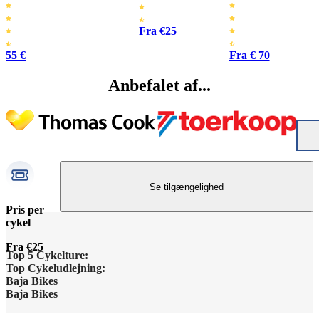
Fra €25
55 €
Fra € 70
Anbefalet af...
Se tilgængelighed
Pris per
cykel
Fra €25
Top 5 Cykelture:
Top Cykeludlejning:
Barcelona Højdepunkter
Baja Bikes
Barcelona Cykeludlejning
Baja Bikes
Berlin Højdepunkter
Kontakt os
Berlin Cykeludlejning
Disclaimer / Privacy Policy