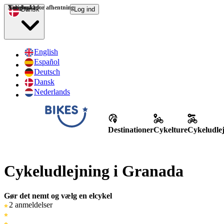
Tidspunkt for afhentning
Antal cykler
Varighed
Dansk
Log ind
English
Español
Deutsch
Dansk
Nederlands
Destinationer
Cykelture
Cykeludle
Cykeludlejning i Granada
Gør det nemt og vælg en elcykel
2 anmeldelser