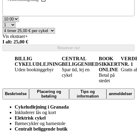
Vis ekstraer
+
I alt: 25,00 €
Reserver nu!
BILLIG
CENTRAL
BOOK
VERD
CYKELUDLEJNING
BELIGGENHED
SIKKERT
NR. 1
Uden bookinggebyr
Spar tid, lej en
ONLINE
Gratis a
cykel
Betal på
stedet
Placering og
Tips og
Beskrivelse
anmeldelser
betaling
information
Cykeludlejning i Granada
Inkluderer lås og kort
Elektrisk cykel
Børnecykler og barnestole
Centralt beliggende butik