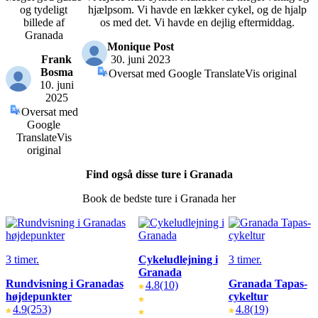
og tydeligt
hjælpsom. Vi havde en lækker cykel, og de hjalp
billede af
os med det. Vi havde en dejlig eftermiddag.
Granada
Monique Post
Frank
30. juni 2023
Bosma
Oversat med Google Translate
Vis original
10. juni
2025
Oversat med
Google
Translate
Vis
original
Find også disse ture i Granada
Book de bedste ture i Granada her
3 timer.
Cykeludlejning i
3 timer.
Granada
Rundvisning i Granadas
Granada Tapas-
4.8
(10)
højdepunkter
cykeltur
4.9
(253)
4.8
(19)