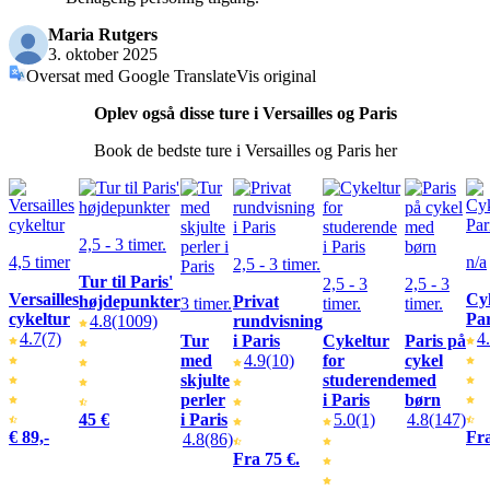
Maria Rutgers
3. oktober 2025
Oversat med Google Translate
Vis original
Oplev også disse ture i Versailles og Paris
Book de bedste ture i Versailles og Paris her
2,5 - 3 timer.
4,5 timer
n/a
2,5 - 3 timer.
Tur til Paris'
2,5 - 3
2,5 - 3
Versailles
Cy
højdepunkter
Privat
3 timer.
timer.
timer.
cykeltur
Par
4.8
(1009)
rundvisning
4.7
(7)
4
Tur
i Paris
Cykeltur
Paris på
med
4.9
(10)
for
cykel
skjulte
studerende
med
perler
i Paris
børn
45 €
i Paris
5.0
(1)
4.8
(147)
€ 89,-
Fra
4.8
(86)
Fra 75 €.