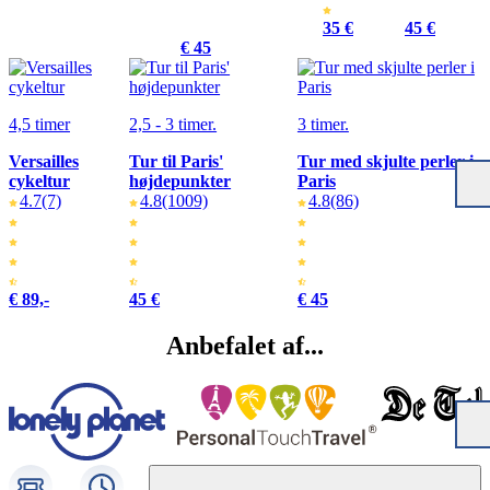
35 €
45 €
€ 45
4,5 timer
2,5 - 3 timer.
3 timer.
Versailles
Tur til Paris'
Tur med skjulte perler i
cykeltur
højdepunkter
Paris
4.7
(7)
4.8
(1009)
4.8
(86)
€ 89,-
45 €
€ 45
Anbefalet af...