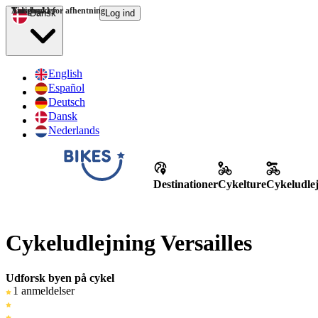
Tidspunkt for afhentning
Antal cykler
Varighed
Dansk
Log ind
English
Español
Deutsch
Dansk
Nederlands
Destinationer
Cykelture
Cykeludle
Cykeludlejning Versailles
Udforsk byen på cykel
1 anmeldelser