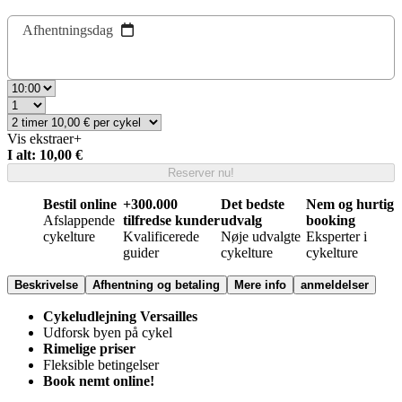
Afhentningsdag
Vis ekstraer
+
I alt: 10,00 €
Reserver nu!
Bestil online
+300.000
Det bedste
Nem og hurtig
Afslappende
tilfredse kunder
udvalg
booking
cykelture
Kvalificerede
Nøje udvalgte
Eksperter i
guider
cykelture
cykelture
Beskrivelse
Afhentning og betaling
Mere info
anmeldelser
Cykeludlejning Versailles
Udforsk byen på cykel
Rimelige priser
Fleksible betingelser
Book nemt online!