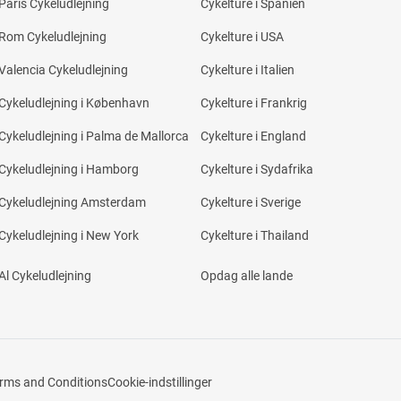
Paris Cykeludlejning
Cykelture i Spanien
Rom Cykeludlejning
Cykelture i USA
Valencia Cykeludlejning
Cykelture i Italien
Cykeludlejning i København
Cykelture i Frankrig
Cykeludlejning i Palma de Mallorca
Cykelture i England
Cykeludlejning i Hamborg
Cykelture i Sydafrika
Cykeludlejning Amsterdam
Cykelture i Sverige
Cykeludlejning i New York
Cykelture i Thailand
Al Cykeludlejning
Opdag alle lande
erms and Conditions
Cookie-indstillinger