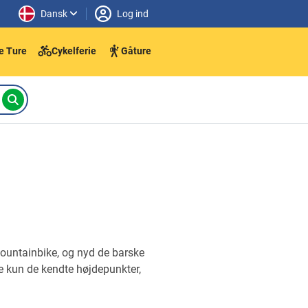
Dansk
Log ind
e Ture
Cykelferie
Gåture
mountainbike, og nyd de barske
e kun de kendte højdepunkter,