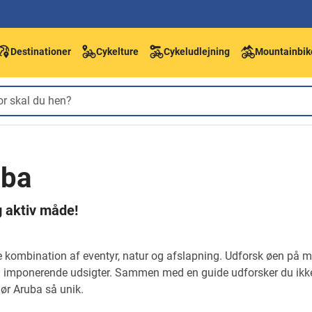
Destinationer
Cykelture
Cykeludlejning
Mountainbik
uba
g aktiv måde!
e kombination af eventyr, natur og afslapning. Udforsk øen på 
 og imponerende udsigter. Sammen med en guide udforsker du ikk
gør Aruba så unik.