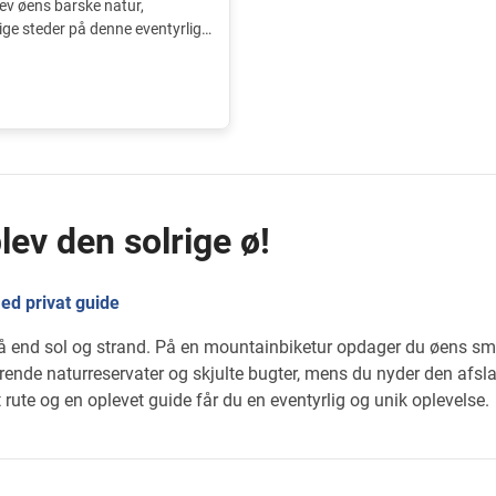
lev øens barske natur,
ge steder på denne eventyrlige
lev den solrige ø!
ed privat guide
 end sol og strand. På en mountainbiketur opdager du øens smuk
erende naturreservater og skjulte bugter, mens du nyder den afs
ute og en oplevet guide får du en eventyrlig og unik oplevelse.