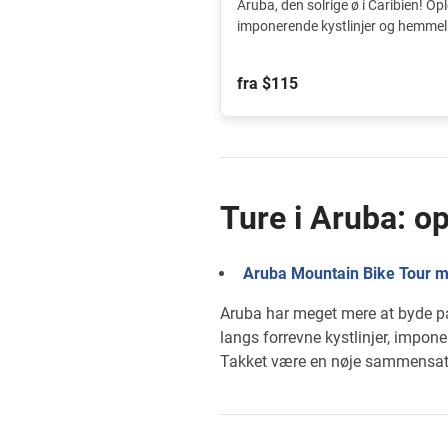
Aruba, den solrige ø i Caribien! Op
imponerende kystlinjer og hemmeli
mountainbiketur.
fra $115
Ture i Aruba: op
Aruba Mountain Bike Tour m
Aruba har meget mere at byde på
langs forrevne kystlinjer, impon
Takket være en nøje sammensat r