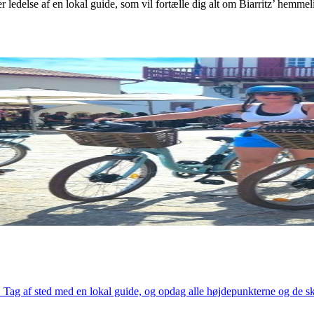
 ledelse af en lokal guide, som vil fortælle dig alt om Biarritz’ hemmel
Tag af sted med en lokal guide, og opdag alle højdepunkterne og de skj