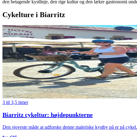
den betagende kystlinje, den rige kultur og den lækre gastronomi under
Cykelture i Biarritz
3 til 3,5 timer
Biarritz cykeltur: højdepunkterne
Den sjoveste måde at udforske denne maleriske kystby på er på cykel. 