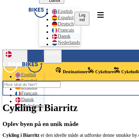
Dansk
English
Log
Español
ind
Deutsch
Français
Dansk
Nederlands
Log ind
Dansk
Destinationer
Cykelture
Cykeludl
English
Español
Deutsch
Français
Dansk
Cykling i Biarritz
Nederlands
Oplev byen på en unik måde
Cykling i Biarritz
er den ideelle måde at udforske denne smukke by o