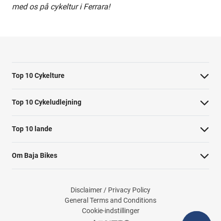
med os på cykeltur i Ferrara!
Top 10 Cykelture
Cykeltur i Barcelona: højdepunkterne
Top 10 Cykeludlejning
Cykeltur i Berlin: højdepunkterne
Barcelona Cykeludlejning
Top 10 lande
Tur til Paris: højdepunkter
Berlin Cykeludlejning
Cykelture i Holland
Rom højdepunkter cykeltur
Om Baja Bikes
Paris Cykeludlejning
Cykelture i Portugal
Cykeltur til Amsterdams højdepunkter
Kontakt os
Rom Cykeludlejning
Cykelture i Spanien
Cykeltur til Kobenhavn højdepunkter
Disclaimer / Privacy Policy
Om os
Valencia Cykeludlejning
General Terms and Conditions
Cykelture i USA
Cykeltur til Firenzes højdepunkter
Cookie-indstillinger
Teamet
Cykeludlejning i København