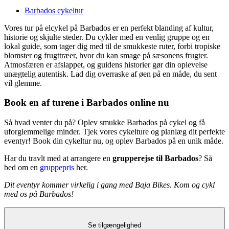
Barbados cykeltur
Vores tur på elcykel på Barbados er en perfekt blanding af kultur,
historie og skjulte steder. Du cykler med en venlig gruppe og en
lokal guide, som tager dig med til de smukkeste ruter, forbi tropiske
blomster og frugttræer, hvor du kan smage på sæsonens frugter.
Atmosfæren er afslappet, og guidens historier gør din oplevelse
unægtelig autentisk. Lad dig overraske af øen på en måde, du sent
vil glemme.
Book en af turene i Barbados online nu
Så hvad venter du på? Oplev smukke Barbados på cykel og få
uforglemmelige minder. Tjek vores cykelture og planlæg dit perfekte
eventyr! Book din cykeltur nu, og oplev Barbados på en unik måde.
Har du travlt med at arrangere en
grupperejse til Barbados
? Så
bed om en
gruppepris
her.
Dit eventyr kommer virkelig i gang med Baja Bikes. Kom og cykl
med os på Barbados!
Se tilgængelighed