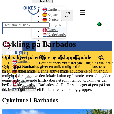
Dansk
English
Log
Español
ind
Deutsch
Français
Dansk
Nederlands
Cykling på Barbados
Log ind
Dansk
Oplev byen på en sjov og afslappet måde
English
Destinationer
Cykelture
Cykeludlejning
Mountain
Español
Cykling på Barbados
giver en unik mulighed for at udforske øen
Ture
på en afslappet måde. Denne aktive måde at udforske på giver dig
Deutsch
mulighed for at opleve den lokale kultur og historie, mens du cykler
Français
gennem de betagende landskaber i et roligt tempo. Cykling er den
Dansk
bedste måde at opleve Barbados på. Du får set meget af øen på kort
Nederlands
tid, hvilket gør det ideelt for familier, venner og grupper.
Cykelture i Barbados