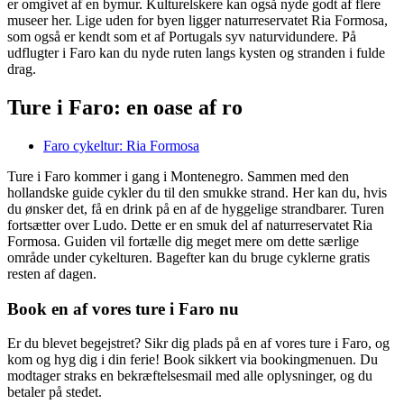
er omgivet af en bymur. Kulturelskere kan også nyde godt af flere
museer her. Lige uden for byen ligger naturreservatet Ria Formosa,
som også er kendt som et af Portugals syv naturvidundere. På
udflugter i Faro kan du nyde ruten langs kysten og stranden i fulde
drag.
Ture i Faro: en oase af ro
Faro cykeltur: Ria Formosa
Ture i Faro kommer i gang i Montenegro. Sammen med den
hollandske guide cykler du til den smukke strand. Her kan du, hvis
du ønsker det, få en drink på en af de hyggelige strandbarer. Turen
fortsætter over Ludo. Dette er en smuk del af naturreservatet Ria
Formosa. Guiden vil fortælle dig meget mere om dette særlige
område under cykelturen. Bagefter kan du bruge cyklerne gratis
resten af dagen.
Book en af vores ture i Faro nu
Er du blevet begejstret? Sikr dig plads på en af vores ture i Faro, og
kom og hyg dig i din ferie! Book sikkert via bookingmenuen. Du
modtager straks en bekræftelsesmail med alle oplysninger, og du
betaler på stedet.