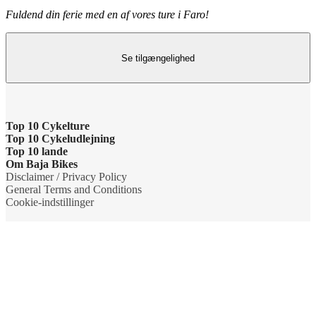
Fuldend din ferie med en af vores ture i Faro!
Se tilgængelighed
Top 10 Cykelture
Top 10 Cykeludlejning
Cykeltur i Barcelona: højdepunkterne
Top 10 lande
Barcelona Cykeludlejning
Om Baja Bikes
Cykeltur i Berlin: højdepunkterne
Cykelture i Holland
Disclaimer / Privacy Policy
Berlin Cykeludlejning
Kontakt os
General Terms and Conditions
Tur til Paris: højdepunkter
Cykelture i Portugal
Cookie-indstillinger
Paris Cykeludlejning
Om os
Rom højdepunkter cykeltur
Cykelture i Spanien
Rom Cykeludlejning
Teamet
Cykeltur til Amsterdams højdepunkter
Cykelture i USA
Valencia Cykeludlejning
Bæredygtighed og virksomheders sociale ansvar
Cykeltur til Kobenhavn højdepunkter
Cykelture i Italien
Cykeludlejning i København
Grupper
Cykeltur til Firenzes højdepunkter
Cykelture i Frankrig
Cykeludlejning i Palma de Mallorca
Rejsebureauer