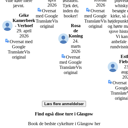
ville køre mere
østsiden.
prøved
2026
2026
jævnt.
Tjek det,
whisky
Oversat
inden du
Oversat
besøgte 
Géke
med Google
booker!
med Google
kirke, så 
Kamerbeek
Translate
Vis
Translate
Vis
højdepunkt
- Verhoef
Rosa
original
original
og hørte m
29. april
de
sjove histo
2026
Koning
Vi kan
24.
Oversat med
anbefale
marts
Google
rundvisni
2026
Translate
Vis
Est
original
Oversat
Fieb
med Google
23
Translate
Vis
aug
original
20
Oversat
Googl
Translate
origina
Læs flere anmeldelser
Find også disse ture i Glasgow
Book de bedste cykelture i Glasgow her