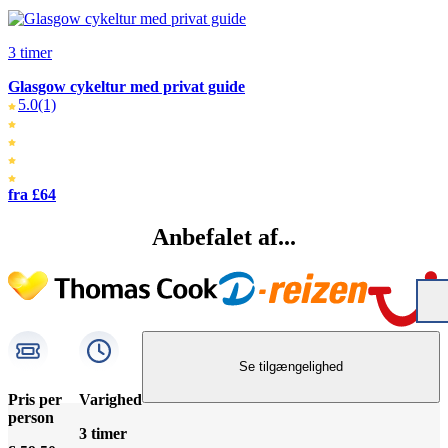
3 timer
Glasgow cykeltur med privat guide
5.0
(1)
fra £64
Anbefalet af...
Se tilgængelighed
Pris per
Varighed
person
3 timer