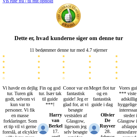
Vis rute fra / til mit ophold
Dette er, hvad kunderne siger om denne tur
11 bedømmer denne tur med 4.7 stjerner
Vi havde en dejlig
Fin og god
Conor var en
Meget flot tur
Vores gu
tur. Turen gik
tur. Især tak
fantastisk
og en
*** viste
godt, selvom vi
til guide
guide! Jeg er
fantastisk
adskilli
kun var to
***!
glad for, at vi
guide i dag
hyggelige
personer. Vi fik
besøgte
interessa
Harry
Olivier
en masse
vestsiden af
steder 
van
De
forklaringer. Som
Glasgow,
Glasgow i
Berkel
Ruyver
et tip vil vi gerne
ligesom jeg
afslappe
17.
28.
foreslå, at elcykler
selv besøgte
atmosfære
april
februar