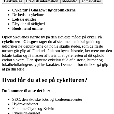
Beskrivelse
Praktisk information
Mødested
anmeldelser
Cykeltur i Glasgow: højdepunkterne
De bedste cykelture
Lokale guider
Elcykler til rådighed
Book nemt online
Oplev Skotlands største by på den sjoveste måde: på cykel. På
cykelturen i Glasgow
tager du af sted med en lokal guide og
udforsker højdepunkterne og nogle skjulte steder, som de fleste
turister går glip af. Find ud af alt om byens historie, lær mere om den
lokale kultur og få masser af trivia til at gøre resten af dit ophold
endnu sjovere. Den sjoveste cykeltur fuld af historie, humor og
lokalbefolkningens typiske karakter. Denne tur bør du ikke gå glip
af på din ferie!
Hvad får du at se på cykelturen?
Du kommer til at se det her:
SEC, den skotske børs og konferencecenter
Hydro-stadionet
Floderne Clyde og Kelvin
Riverside-museet