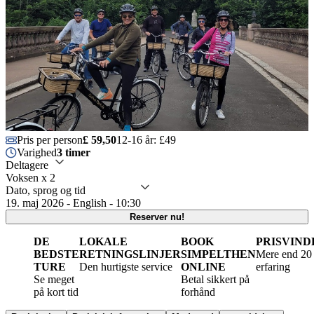
Pris per person
£ 59,50
12-16 år: £49
Varighed
3 timer
Deltagere
Voksen x 2
Dato, sprog og tid
19. maj 2026 - English - 10:30
Reserver nu!
DE
LOKALE
BOOK
PRISVIND
BEDSTE
RETNINGSLINJER
SIMPELTHEN
Mere end 20 
TURE
Den hurtigste service
ONLINE
erfaring
Se meget
Betal sikkert på
på kort tid
forhånd