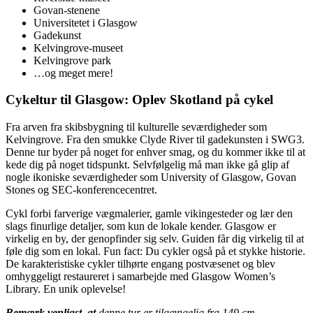
Govan-stenene
Universitetet i Glasgow
Gadekunst
Kelvingrove-museet
Kelvingrove park
…og meget mere!
Cykeltur til Glasgow: Oplev Skotland på cykel
Fra arven fra skibsbygning til kulturelle seværdigheder som
Kelvingrove. Fra den smukke Clyde River til gadekunsten i SWG3.
Denne tur byder på noget for enhver smag, og du kommer ikke til at
kede dig på noget tidspunkt. Selvfølgelig må man ikke gå glip af
nogle ikoniske seværdigheder som University of Glasgow, Govan
Stones og SEC-konferencecentret.
Cykl forbi farverige vægmalerier, gamle vikingesteder og lær den
slags finurlige detaljer, som kun de lokale kender. Glasgow er
virkelig en by, der genopfinder sig selv. Guiden får dig virkelig til at
føle dig som en lokal. Fun fact: Du cykler også på et stykke historie.
De karakteristiske cykler tilhørte engang postvæsenet og blev
omhyggeligt restaureret i samarbejde med Glasgow Women’s
Library. En unik oplevelse!
Bemærk venligst, at
denne tur er tilgængelig fra 149 cm.