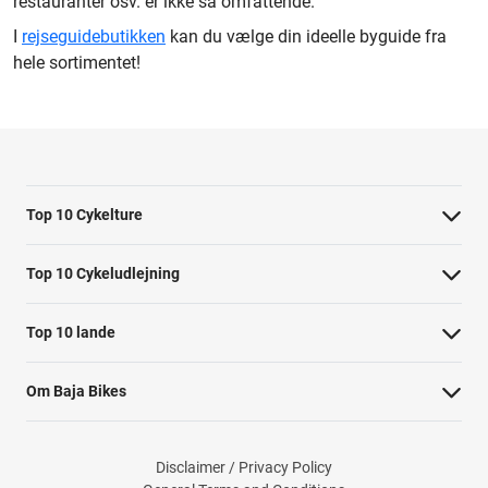
restauranter osv. er ikke så omfattende.
I
rejseguidebutikken
kan du vælge din ideelle byguide fra
hele sortimentet!
Top 10 Cykelture
Cykeltur i Barcelona: højdepunkterne
Top 10 Cykeludlejning
Cykeltur i Berlin: højdepunkterne
Barcelona Cykeludlejning
Top 10 lande
Tur til Paris: højdepunkter
Berlin Cykeludlejning
Cykelture i Holland
Rom højdepunkter cykeltur
Om Baja Bikes
Paris Cykeludlejning
Cykelture i Portugal
Cykeltur til Amsterdams højdepunkter
Kontakt os
Rom Cykeludlejning
Cykelture i Spanien
Cykeltur til Kobenhavn højdepunkter
Disclaimer / Privacy Policy
Om os
Valencia Cykeludlejning