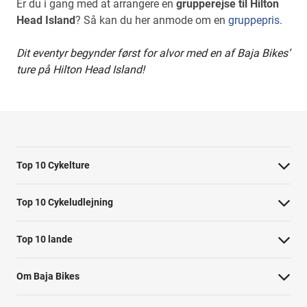
Er du i gang med at arrangere en
grupperejse til Hilton
Head Island
? Så kan du her anmode om en
gruppepris
.
Dit eventyr begynder først for alvor med en af Baja Bikes’
ture på Hilton Head Island!
Top 10 Cykelture
Cykeltur i Barcelona: højdepunkterne
Top 10 Cykeludlejning
Cykeltur i Berlin: højdepunkterne
Barcelona Cykeludlejning
Top 10 lande
Tur til Paris: højdepunkter
Berlin Cykeludlejning
Cykelture i Holland
Rom højdepunkter cykeltur
Om Baja Bikes
Paris Cykeludlejning
Cykelture i Portugal
Cykeltur til Amsterdams højdepunkter