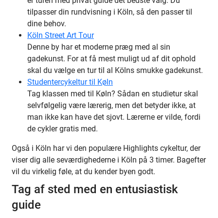
er turen med privat guide det bedste valg. Du
tilpasser din rundvisning i Köln, så den passer til
dine behov.
Köln Street Art Tour
Denne by har et moderne præg med al sin
gadekunst. For at få mest muligt ud af dit ophold
skal du vælge en tur til al Kölns smukke gadekunst.
Studentercykeltur til Køln
Tag klassen med til Køln? Sådan en studietur skal
selvfølgelig være lærerig, men det betyder ikke, at
man ikke kan have det sjovt. Lærerne er vilde, fordi
de cykler gratis med.
Også i Köln har vi den populære Highlights cykeltur, der
viser dig alle seværdighederne i Köln på 3 timer. Bagefter
vil du virkelig føle, at du kender byen godt.
Tag af sted med en entusiastisk
guide