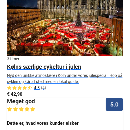
3 timer
Kølns særlige cykeltur i julen
Nyd den unikke atmosfære i Köln under vores julespecial. Hop på
cyklen og kør af sted med en lokal guide.
4.8
(4)
€ 42,90
Meget god
5.0
Dette er, hvad vores kunder elsker