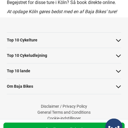
Begejstret for disse ture i Köln? Så book direkte online.
At opdage Köln gøres bedst med en af Baja Bikes’ ture!
Top 10 Cykelture
Cykeltur i Barcelona: højdepunkterne
Top 10 Cykeludlejning
Cykeltur i Berlin: højdepunkterne
Barcelona Cykeludlejning
Top 10 lande
Tur til Paris: højdepunkter
Berlin Cykeludlejning
Cykelture i Holland
Rom højdepunkter cykeltur
Om Baja Bikes
Paris Cykeludlejning
Cykelture i Portugal
Cykeltur til Amsterdams højdepunkter
Kontakt os
Rom Cykeludlejning
Cykelture i Spanien
Cykeltur til Kobenhavn højdepunkter
Disclaimer / Privacy Policy
Om os
Valencia Cykeludlejning
General Terms and Conditions
Cykelture i USA
Cykeltur til Firenzes højdepunkter
Cookie-indstillinger
Teamet
Cykeludlejning i København
Cykelture i Italien
Cykeltur i New York: højdepunkterne