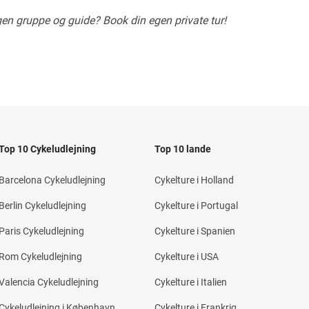
gen gruppe og guide? Book din egen private tur!
Top 10 Cykeludlejning
Top 10 lande
Barcelona Cykeludlejning
Cykelture i Holland
Berlin Cykeludlejning
Cykelture i Portugal
Paris Cykeludlejning
Cykelture i Spanien
Rom Cykeludlejning
Cykelture i USA
Valencia Cykeludlejning
Cykelture i Italien
Cykeludlejning i København
Cykelture i Frankrig