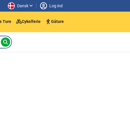
Dansk
Log ind
e Ture
Cykelferie
Gåture