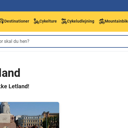
Destinationer
Cykelture
Cykeludlejning
Mountainbik
tland
ke Letland!