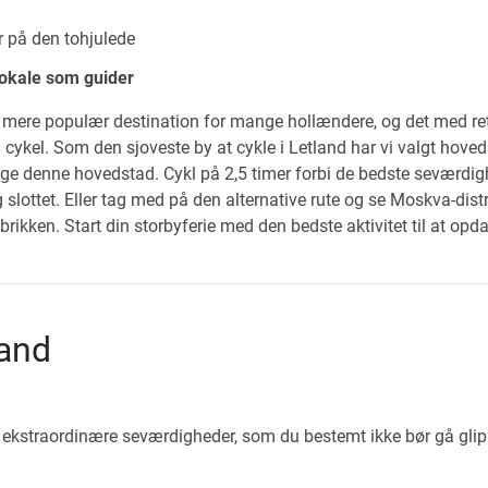
 på den tohjulede
lokale som guider
g mere populær destination for mange hollændere, og det med rett
cykel. Som den sjoveste by at cykle i Letland har vi valgt hoveds
dage denne hovedstad. Cykl på 2,5 timer forbi de bedste seværdi
slottet. Eller tag med på den alternative rute og se Moskva-distrik
ikken. Start din storbyferie med den bedste aktivitet til at opda
land
 ekstraordinære seværdigheder, som du bestemt ikke bør gå gli