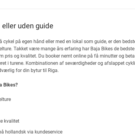
 eller uden guide
 cykel på egen hånd eller med en lokal som guide, er den bedste
elture. Takket være mange års erfaring har Baja Bikes de bedste
 pris og kvalitet. Du booker nemt online på få minutter og betal
uderet i turene. Kombinationen af seværdigheder og afslappet cykl
værlig for din bytur til Riga.
ja Bikes?
elture
e kvalitet
på hollandsk via kundeservice