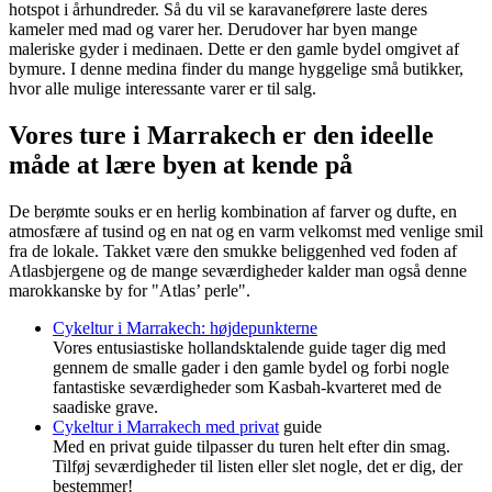
hotspot i århundreder. Så du vil se karavaneførere laste deres
kameler med mad og varer her. Derudover har byen mange
maleriske gyder i medinaen. Dette er den gamle bydel omgivet af
bymure. I denne medina finder du mange hyggelige små butikker,
hvor alle mulige interessante varer er til salg.
Vores ture i Marrakech er den ideelle
måde at lære byen at kende på
De berømte souks er en herlig kombination af farver og dufte, en
atmosfære af tusind og en nat og en varm velkomst med venlige smil
fra de lokale. Takket være den smukke beliggenhed ved foden af
Atlasbjergene og de mange seværdigheder kalder man også denne
marokkanske by for "Atlas’ perle".
Cykeltur i Marrakech: højdepunkterne
Vores entusiastiske hollandsktalende guide tager dig med
gennem de smalle gader i den gamle bydel og forbi nogle
fantastiske seværdigheder som Kasbah-kvarteret med de
saadiske grave.
Cykeltur i Marrakech med privat
guide
Med en privat guide tilpasser du turen helt efter din smag.
Tilføj seværdigheder til listen eller slet nogle, det er dig, der
bestemmer!