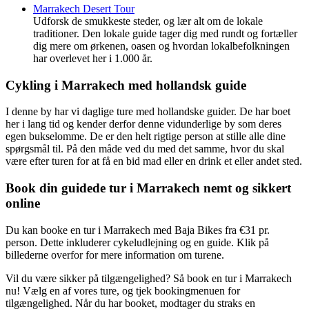
Marrakech Desert Tour
Udforsk de smukkeste steder, og lær alt om de lokale
traditioner. Den lokale guide tager dig med rundt og fortæller
dig mere om ørkenen, oasen og hvordan lokalbefolkningen
har overlevet her i 1.000 år.
Cykling i Marrakech med hollandsk guide
I denne by har vi daglige ture med hollandske guider. De har boet
her i lang tid og kender derfor denne vidunderlige by som deres
egen bukselomme. De er den helt rigtige person at stille alle dine
spørgsmål til. På den måde ved du med det samme, hvor du skal
være efter turen for at få en bid mad eller en drink et eller andet sted.
Book din guidede tur i Marrakech nemt og sikkert
online
Du kan booke en tur i Marrakech med Baja Bikes fra €31 pr.
person. Dette inkluderer cykeludlejning og en guide. Klik på
billederne overfor for mere information om turene.
Vil du være sikker på tilgængelighed? Så book en tur i Marrakech
nu! Vælg en af vores ture, og tjek bookingmenuen for
tilgængelighed. Når du har booket, modtager du straks en