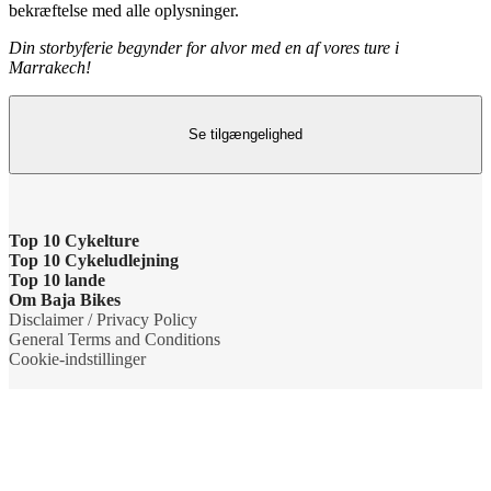
bekræftelse med alle oplysninger.
Din storbyferie begynder for alvor med en af vores ture i
Marrakech!
Se tilgængelighed
Top 10 Cykelture
Top 10 Cykeludlejning
Cykeltur i Barcelona: højdepunkterne
Top 10 lande
Barcelona Cykeludlejning
Om Baja Bikes
Cykeltur i Berlin: højdepunkterne
Cykelture i Holland
Disclaimer / Privacy Policy
Berlin Cykeludlejning
Kontakt os
General Terms and Conditions
Tur til Paris: højdepunkter
Cykelture i Portugal
Cookie-indstillinger
Paris Cykeludlejning
Om os
Rom højdepunkter cykeltur
Cykelture i Spanien
Rom Cykeludlejning
Teamet
Cykeltur til Amsterdams højdepunkter
Cykelture i USA
Valencia Cykeludlejning
Bæredygtighed og virksomheders sociale ansvar
Cykeltur til Kobenhavn højdepunkter
Cykelture i Italien
Cykeludlejning i København
Grupper