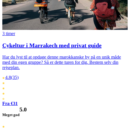
3 timer
Cykeltur i Marrakech med privat guide
Har du lyst til at opdage denne marokkanske by på en unik måde
med din egen gruppe? Så er dette turen for dig. Bestem selv din
rejseplan.
4.8
(35)
Fra €31
5.0
Meget god