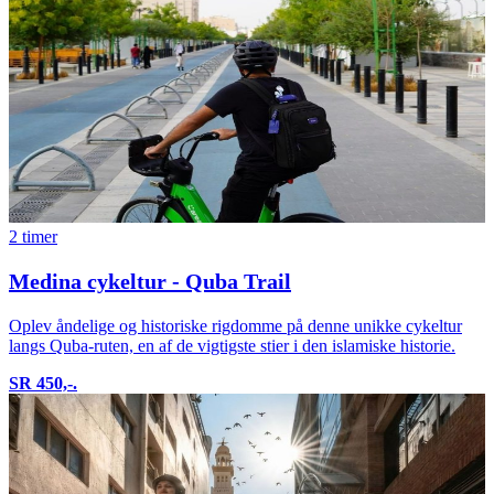
2 timer
Medina cykeltur - Quba Trail
Oplev åndelige og historiske rigdomme på denne unikke cykeltur
langs Quba-ruten, en af de vigtigste stier i den islamiske historie.
SR 450,-.