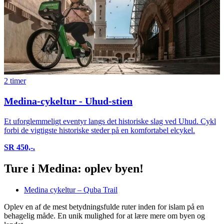
2 timer
Medina-cykeltur - Uhud-stien
Et uforglemmeligt eventyr langs det historiske slag ved Uhud. Cykl
forbi de vigtigste historiske steder på en komfortabel elcykel.
SR 450,-.
Ture i Medina: oplev byen!
Medina cykeltur – Quba Trail
Oplev en af de mest betydningsfulde ruter inden for islam på en
behagelig måde. En unik mulighed for at lære mere om byen og