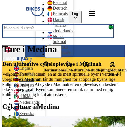
Español
Deutsch
Français
Log
ind
Dansk
Italiano
Nederlands
Norsk
bokmål
Ture i Medina
Svenska
Log ind
Português
Dansk
Den ultimative cykeloplevelse i Madinah
English
Destinationer
Cykelture
Cykeludlejning
Mountain
Español
Velkommen til Madinah, en af de mest spirituelle byer i verden! På
Ture
vores
ture i Medinah
får du mulighed for at opdage byens rige
Deutsch
kultur og historie. At cykle i Madinah er en oplevelse, du bestemt
Français
ikke vil gå glip af. Byen kombinerer en smuk natur med en rig
Dansk
kultur og en venlig lokal atmosfære.
Italiano
Nederlands
Cykelture i Medina
Norsk bokmål
Svenska
Português