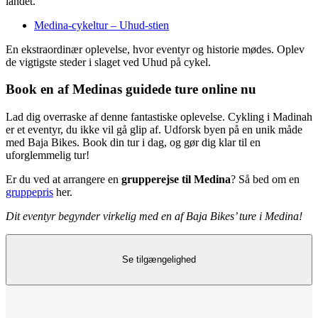
landet.
Medina-cykeltur – Uhud-stien
En ekstraordinær oplevelse, hvor eventyr og historie mødes. Oplev
de vigtigste steder i slaget ved Uhud på cykel.
Book en af Medinas guidede ture online nu
Lad dig overraske af denne fantastiske oplevelse. Cykling i Madinah
er et eventyr, du ikke vil gå glip af. Udforsk byen på en unik måde
med Baja Bikes. Book din tur i dag, og gør dig klar til en
uforglemmelig tur!
Er du ved at arrangere en
grupperejse til Medina
? Så bed om en
gruppepris
her.
Dit eventyr begynder virkelig med en af Baja Bikes’ ture i Medina!
Se tilgængelighed