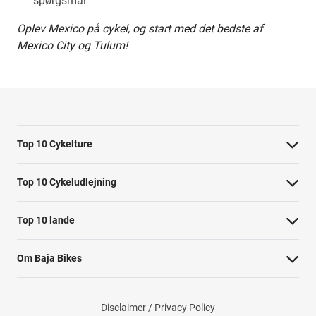
spørgsmål
Oplev Mexico på cykel, og start med det bedste af
Mexico City og Tulum!
Top 10 Cykelture
Cykeltur i Barcelona: højdepunkterne
Top 10 Cykeludlejning
Cykeltur i Berlin: højdepunkterne
Barcelona Cykeludlejning
Top 10 lande
Tur til Paris: højdepunkter
Berlin Cykeludlejning
Cykelture i Holland
Rom højdepunkter cykeltur
Om Baja Bikes
Paris Cykeludlejning
Cykelture i Portugal
Cykeltur til Amsterdams højdepunkter
Kontakt os
Rom Cykeludlejning
Cykelture i Spanien
Cykeltur til Kobenhavn højdepunkter
Disclaimer / Privacy Policy