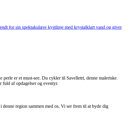
endt for sin spektakulære kystlinje med krystalklart vand og giver
perle er et must-see. Du cykler til Savelletri, denne maleriske
r fuld af opdagelser og eventyr.
 i denne region sammen med os. Vi ser frem til at byde dig