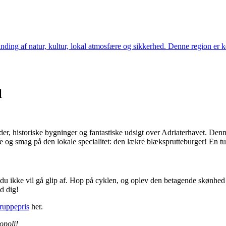
nding af natur, kultur, lokal atmosfære og sikkerhed. Denne region er k
l
, historiske bygninger og fantastiske udsigt over Adriaterhavet. Denne 
e og smag på den lokale specialitet: den lækre blæksprutteburger! En tu
, du ikke vil gå glip af. Hop på cyklen, og oplev den betagende skønhed
d dig!
ruppepris
her.
opoli!