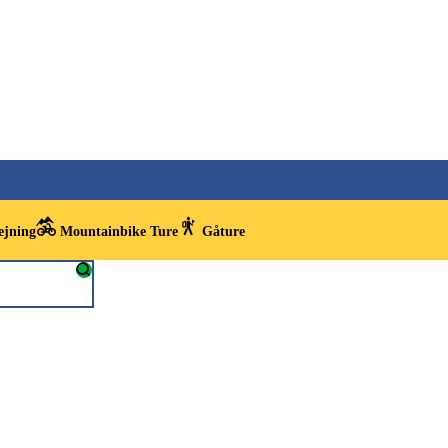
ejning
Mountainbike Ture
Gåture