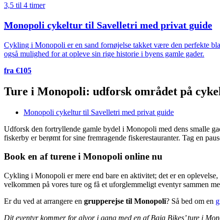
3,5 til 4 timer
Monopoli cykeltur til Savelletri med privat guide
Cykling i Monopoli er en sand fornøjelse takket være den perfekte bla
også mulighed for at opleve sin rige historie i byens gamle gader.
fra €105
Ture i Monopoli: udforsk området på cyke
Monopoli cykeltur til Savelletri med privat guide
Udforsk den fortryllende gamle bydel i Monopoli med dens smalle gader
fiskerby er berømt for sine fremragende fiskerestauranter. Tag en paus
Book en af turene i Monopoli online nu
Cykling i Monopoli er mere end bare en aktivitet; det er en oplevelse
velkommen på vores ture og få et uforglemmeligt eventyr sammen me
Er du ved at arrangere en
grupperejse til Monopoli
? Så bed om en
g
Dit eventyr kommer for alvor i gang med en af Baja Bikes’ ture i Mon