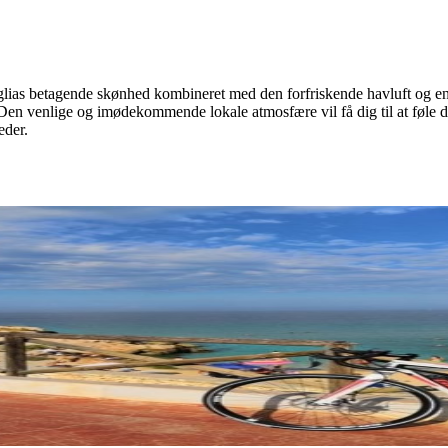
lias betagende skønhed kombineret med den forfriskende havluft og en ri
Den venlige og imødekommende lokale atmosfære vil få dig til at føle d
eder.