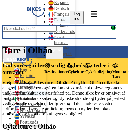
Español
Deutsch
Français
Log
ind
Dansk
Italiano
Nederlands
Norsk
bokmål
Ture i Olhão
Svenska
Log ind
Português
Dansk
Lad vores guider vise dig de bedste steder i
English
området
Destinationer
Cykelture
Cykeludlejning
Mountain
Español
Ture
Deutsch
Vælg en af Baja Bikes
ture
i
Olhão
. At cykle i Olhão er ikke kun
Français
en sjov aktivitet, men også en fantastisk måde at opleve regionens
Dansk
unikke natur, kultur og gæstfrihed på. Denne sikre by er omgivet af
fantastiske naturlandskaber og idylliske strande og byder på perfekt
Italiano
vedligeholdte cykelstier, der fører dig til de smukkeste steder.
Nederlands
Udforsk den historiske arkitektur, mens du nyder den lokale
Norsk bokmål
atmosfære og lokalbefolkningens venlighed.
Svenska
Português
Cykelture i Olhão