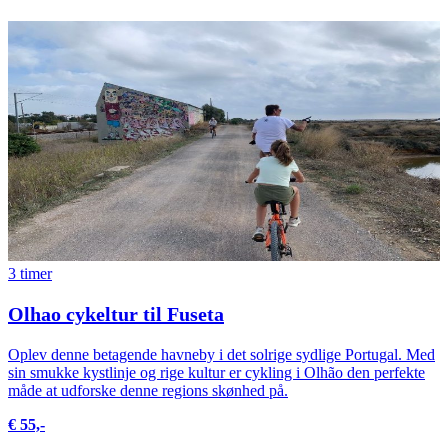
3 timer
Olhao cykeltur til Fuseta
Oplev denne betagende havneby i det solrige sydlige Portugal. Med
sin smukke kystlinje og rige kultur er cykling i Olhão den perfekte
måde at udforske denne regions skønhed på.
€ 55,-