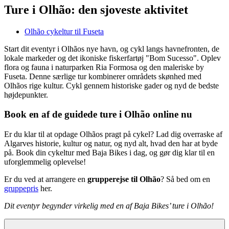
Ture i Olhão: den sjoveste aktivitet
Olhão cykeltur til Fuseta
Start dit eventyr i Olhãos nye havn, og cykl langs havnefronten, de
lokale markeder og det ikoniske fiskerfartøj "Bom Sucesso". Oplev
flora og fauna i naturparken Ria Formosa og den maleriske by
Fuseta. Denne særlige tur kombinerer områdets skønhed med
Olhãos rige kultur. Cykl gennem historiske gader og nyd de bedste
højdepunkter.
Book en af de guidede ture i Olhão online nu
Er du klar til at opdage Olhãos pragt på cykel? Lad dig overraske af
Algarves historie, kultur og natur, og nyd alt, hvad den har at byde
på. Book din cykeltur med Baja Bikes i dag, og gør dig klar til en
uforglemmelig oplevelse!
Er du ved at arrangere en
grupperejse til Olhão
? Så bed om en
gruppepris
her.
Dit eventyr begynder virkelig med en af Baja Bikes’ ture i Olhão!