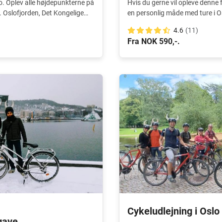
o. Oplev alle højdepunkterne på
Hvis du gerne vil opleve denne
l. Oslofjorden, Det Kongelige
en personlig måde med ture i O
4.6
(11)
Fra NOK 590,-.
Cykeludlejning i Oslo
gave