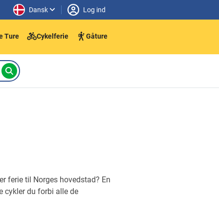
Dansk
Log ind
e Ture
Cykelferie
Gåture
r ferie til
Norges hovedstad? En
cykler du forbi alle de