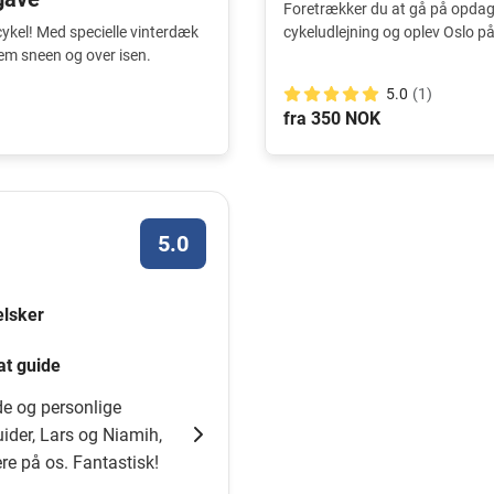
Foretrækker du at gå på opdag
ykel! Med specielle vinterdæk
cykeludlejning og oplev Oslo p
em sneen og over isen.
5.0
(1)
fra 350 NOK
5.0
elsker
at guide
de og personlige
uider, Lars og Niamih,
ere på os. Fantastisk!