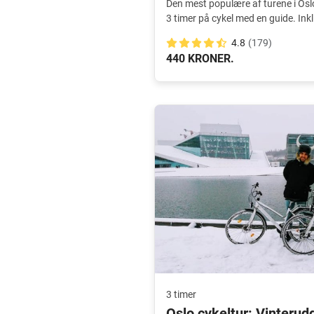
Den mest populære af turene i Osl
3 timer på cykel med en guide. Ink
Palads og meget mere!
4.8
(179)
440 KRONER.
3 timer
Oslo cykeltur: Vinterud