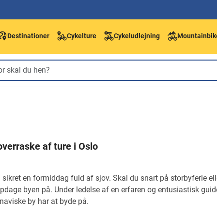
Destinationer
Cykelture
Cykeludlejning
Mountainbik
overraske af ture i Oslo
 sikret en formiddag fuld af sjov. Skal du snart på storbyferie elle
pdage byen på. Under ledelse af en erfaren og entusiastisk guide 
aviske by har at byde på.