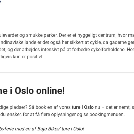
e
evarder og smukke parker. Der er et hyggeligt centrum, hvor ma
ndinaviske lande er det også her sikkert at cykle, da gaderne ge
ledet, og der arbejdes intensivt på at forbedre cykelforholdene. He
igvis kun er positivt.
e i Oslo online!
ledige pladser? Så book en af vores
ture i Oslo
nu – det er nemt, s
 du ønsker, for at få flere oplysninger og se bookingmenuen.
byferie med en af Baja Bikes’ ture i Oslo!