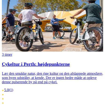
3 timer
Cykeltur i Perth: højdepunkterne
Lær den smukke natur, den rige kultur og den afslappede atmosfære,
som byen udstråler, at kende. Der er ingen bedre måde at opleve
denne pulserende by på end på cykel.
5.0
(1)