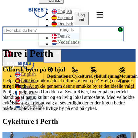
Dansk
English
Log
Español
ind
Deutsch
Français
Dansk
Nederlands
Ture i Perth
Log ind
Dansk
Udforsk byen på to hjul
English
Destinationer
Cykelture
Cykeludlejning
Mountain
Español
Leder du efter en unik måde at udforske byen på? Vælg en af vores
Ture
ture i Perth
. At cykle gennem denne smukke by er det ideelle valg!
Deutsch
Perth, der ligger ved bredden af Swan River, byder på en perfekt
Français
blanding af natur, kultur og en livlig lokal atmosfære. Med velholdte
Dansk
cykelstier og et rigt udvalg af seværdigheder er der ingen bedre
Nederlands
måde at opleve denne livlige by på end på cykel.
Cykelture i Perth