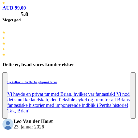
AUD 99,00
5.0
Meget god
Dette er, hvad vores kunder elsker
Cykeltur i Perth: højdepunkterne
Vi havde en privat tur med Brian, hvilket var fantastisk! Vi nød
det smukke landskab, den fleksible cykel og frem for alt Brians
fantastiske historier med imponerende indblik i Perths historie!
Tak, Brian!
Leo Van der Horst
23. januar 2026