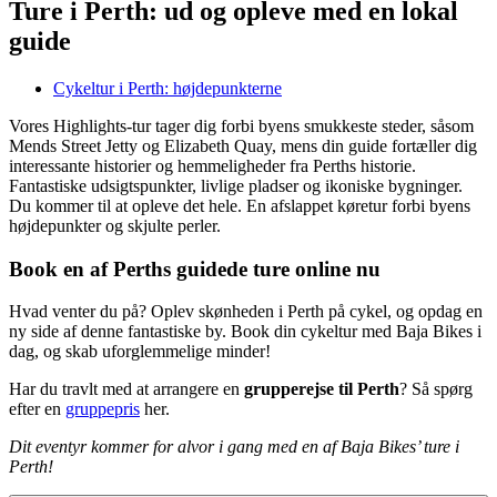
Ture i Perth: ud og opleve med en lokal
guide
Cykeltur i Perth: højdepunkterne
Vores Highlights-tur tager dig forbi byens smukkeste steder, såsom
Mends Street Jetty og Elizabeth Quay, mens din guide fortæller dig
interessante historier og hemmeligheder fra Perths historie.
Fantastiske udsigtspunkter, livlige pladser og ikoniske bygninger.
Du kommer til at opleve det hele. En afslappet køretur forbi byens
højdepunkter og skjulte perler.
Book en af Perths guidede ture online nu
Hvad venter du på? Oplev skønheden i Perth på cykel, og opdag en
ny side af denne fantastiske by. Book din cykeltur med Baja Bikes i
dag, og skab uforglemmelige minder!
Har du travlt med at arrangere en
grupperejse til Perth
? Så spørg
efter en
gruppepris
her.
Dit eventyr kommer for alvor i gang med en af Baja Bikes’ ture i
Perth!