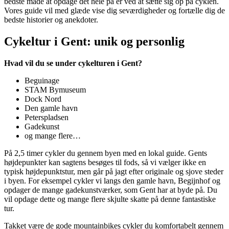
bedste måde at opdage det hele på er ved at sætte sig op på cyklen.
Vores guide vil med glæde vise dig seværdigheder og fortælle dig de
bedste historier og anekdoter.
Cykeltur i Gent: unik og personlig
Hvad vil du se under cykelturen i Gent?
Beguinage
STAM Bymuseum
Dock Nord
Den gamle havn
Peterspladsen
Gadekunst
og mange flere…
På 2,5 timer cykler du gennem byen med en lokal guide. Gents
højdepunkter kan sagtens besøges til fods, så vi vælger ikke en
typisk højdepunktstur, men går på jagt efter originale og sjove steder
i byen. For eksempel cykler vi langs den gamle havn, Begijnhof og
opdager de mange gadekunstværker, som Gent har at byde på. Du
vil opdage dette og mange flere skjulte skatte på denne fantastiske
tur.
Takket være de gode mountainbikes cykler du komfortabelt gennem