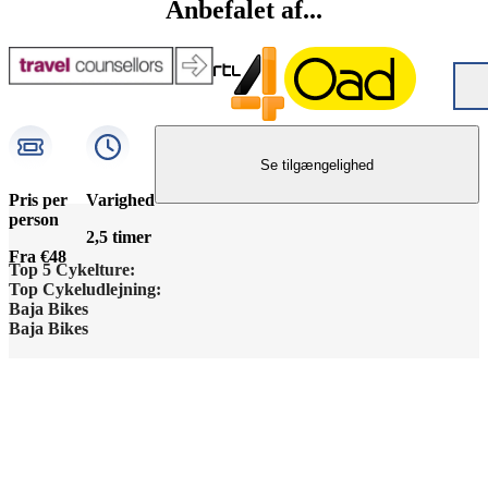
Anbefalet af...
Se tilgængelighed
Pris per
Varighed
person
2,5 timer
Fra €48
Top 5 Cykelture:
Top Cykeludlejning:
Barcelona Højdepunkter
Baja Bikes
Barcelona Cykeludlejning
Baja Bikes
Berlin Højdepunkter
Kontakt os
Berlin Cykeludlejning
Disclaimer / Privacy Policy
Lissabon Højdepunkter
Om os
Paris Cykeludlejning
General Terms and Conditions
Paris Højdepunkter
Teamet
Rom Cykeludlejning
Cookie-indstillinger
Rom Højdepunkter
Grupper
Valencia Cykeludlejning