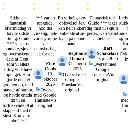
Sikke en
*** var en
En virkelig sjov
Fantastisk tur!
Leds
fantastisk
topguide,
oplevelse! Jeg
Guide *** tager
guid
eftermiddag vi
nød det
kan helt sikkert
dig med til skjulte
havde sidste
virkelig, hele
anbefale at se
perler. Kan varmt
unde
lørdag. Guide
vores gruppe
byen på denne
anbefales!
og in
*** viste os
var
måde.
Ka
Bart
smukke, sjove
entusiastisk,
an
Stephanie
Schakelaar
og overraskende
tak for det.
Cykl
Deman
9. juli 2025
dele af Gent,
k
Elke
31. august
som vi ellers
Oversat med
Cools
2025
aldrig ville have
Google
13.
opdaget. Han
Oversat med
Translate
Vis
oktober
gjorde det i et
Google
original
2025
godt tempo, med
Translate
Vis
masser af humor,
Oversat
original
og havde endda
med Google
tid til en
Translate
Vis
med
forfriskende øl at
original
Tra
slappe af med til
o
sidst. Kan varmt
anbefales!