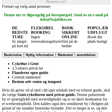
Reserver nu!
Fortsæt og vælg antal personer
Denne tur er tilgængelig på forespørgsel. Send os en e-mail på
info@bajabikes.eu
DE
FLEKSIBEL
BOOK
POPULÆR
BEDSTE
BOOKING
SIKKERT
UDFLUGT
TURE
Ingen
ONLINE
Book din
Se meget
reservationsgebyrer
Stol på de
plads hurtigt
på kort tid
bedste
Beskrivelse
Nyttig information
Mødested
anmeldelser
Cykeltur i Gent
2,5-timers privat tur
Flanderns egen guide
Centralt mødested
Bestem selv ruten og tempoet
Hvis du gerne vil af sted i dit eget selskab med en erfaren guide, skal
du vælge
Gent-cykelturen med privat guide.
Denne pulserende
by er sprængfyldt med seværdigheder og er en ideel destination for
et weekendophold. Den kaldes også den smukkeste by i Belgien på
grund af sin smukke historiske bymidte. Der er meget at se, og den