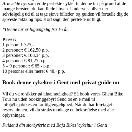
Artevelde by
, som er de perfekte cykler til denne tur på grund af de
mange brosten, du kan finde i byen. Undervejs bliver der
selvfølgelig tid til at tage sjove billeder, og guiden vil fortælle dig de
sjoveste fakta og tips. Kort sagt, den perfekte udflugt.
*Denne tur er tilgængelig fra 16 år.
Priser:
1 person: € 325,-
2 personer: € 162,50 p.p.
3 personer: € 108,34 p.p.
4 personer: € 81,25 p.p.
5 – 9 personer: € 65,- p.p.
10 personer eller mere: € 48,- p.p.
Book denne cykeltur i Gent med privat guide nu
Vil du være sikker på tilgængelighed? Så book vores Ghent Bike
Tour nu uden bookinggebyr! Send os en e-mail til
info@bajabikes.eu for tilgængelighed. Når du har foretaget
reservationen, vil du straks modtage en bekræftelse med alle
oplysninger.
Fuldend din storbyferie med Baja Bikes’ cykeltur i Gent!