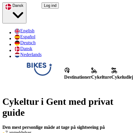
Dansk
Log ind
English
Español
Deutsch
Dansk
Nederlands
Destinationer
Cykelture
Cykeludle
Cykeltur i Gent med privat
guide
Den mest personlige måde at tage på sightseeing på
7 anmeldelser