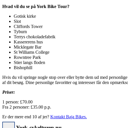
Hvad vil du se på York Bike Tour?
Gotisk kirke
Slot
Cliffords Tower
Tyburn
Terrys chokoladefabrik
Kassererens hus
Micklegate Bar
St Williams College
Rowntree Park
Stier langs floden
Bishophill
Hvis du vil springe nogle stop over eller bytte dem ud med personlige 
af dit besøg. Dine personlige favoritter og interesser får den opmærk
Priser:
1 person:
£70.00
Fra 2 personer: £35.00 p.p.
Er der mere end 10 af jer?
Kontakt Baja Bikes.
Book York-cykelturen nu