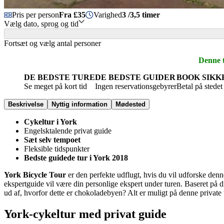
Pris per person
Fra £35
Varighed
3 /3,5 timer
Vælg dato, sprog og tid
Fortsæt og vælg antal personer
Denne t
DE BEDSTE TURE
DE BEDSTE GUIDER
BOOK SIKK
Se meget på kort tid
Ingen reservationsgebyrer
Betal på stedet
Beskrivelse
Nyttig information
Mødested
Cykeltur i York
Engelsktalende privat guide
Sæt selv tempoet
Fleksible tidspunkter
Bedste guidede tur i York 2018
York Bicycle Tour
er den perfekte udflugt, hvis du vil udforske den
ekspertguide vil være din personlige ekspert under turen. Baseret på din
ud af, hvorfor dette er chokoladebyen? Alt er muligt på denne private 
York-cykeltur med privat guide