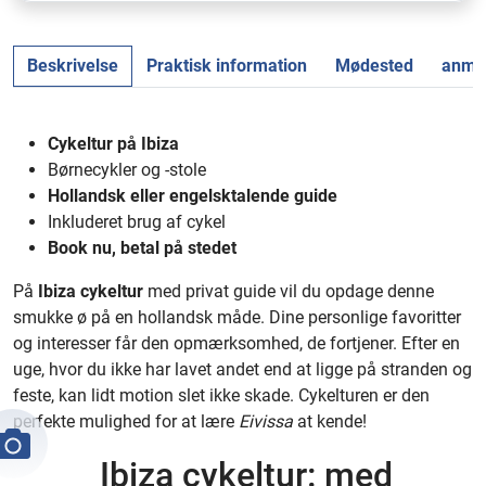
Beskrivelse
Praktisk information
Mødested
anmel
Cykeltur på Ibiza
Børnecykler og -stole
Hollandsk eller engelsktalende guide
Inkluderet brug af cykel
Book nu, betal på stedet
På
Ibiza cykeltur
med privat guide vil du opdage denne
smukke ø på en hollandsk måde. Dine personlige favoritter
og interesser får den opmærksomhed, de fortjener. Efter en
uge, hvor du ikke har lavet andet end at ligge på stranden og
feste, kan lidt motion slet ikke skade. Cykelturen er den
perfekte mulighed for at lære
Eivissa
at kende!
Ibiza cykeltur: med