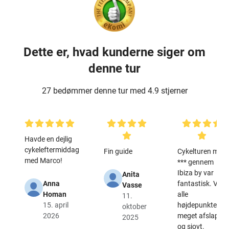
Dette er, hvad kunderne siger om
denne tur
27 bedømmer denne tur med 4.9 stjerner
Havde en dejlig
cykeleftermiddag
Fin guide
Cykelturen med
med Marco!
*** gennem
Ibiza by var
Anita
Anna
fantastisk. Vi så
Vasse
Homan
alle
11.
15. april
højdepunkterne,
oktober
2026
meget afslappet
2025
og sjovt.