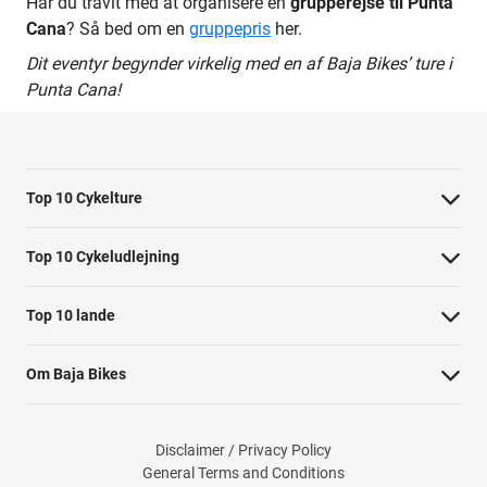
Har du travlt med at organisere en
grupperejse til Punta
Cana
? Så bed om en
gruppepris
her.
Dit eventyr begynder virkelig med en af Baja Bikes’ ture i
Punta Cana!
Top 10 Cykelture
Cykeltur i Barcelona: højdepunkterne
Top 10 Cykeludlejning
Cykeltur i Berlin: højdepunkterne
Barcelona Cykeludlejning
Top 10 lande
Tur til Paris: højdepunkter
Berlin Cykeludlejning
Cykelture i Holland
Rom højdepunkter cykeltur
Om Baja Bikes
Paris Cykeludlejning
Cykelture i Portugal
Cykeltur til Amsterdams højdepunkter
Kontakt os
Rom Cykeludlejning
Cykelture i Spanien
Cykeltur til Kobenhavn højdepunkter
Disclaimer / Privacy Policy
Om os
Valencia Cykeludlejning
General Terms and Conditions
Cykelture i USA