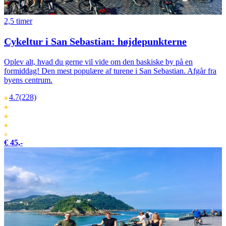
2,5 timer
Cykeltur i San Sebastian: højdepunkterne
Oplev alt, hvad du gerne vil vide om den baskiske by på en
formiddag! Den mest populære af turene i San Sebastian. Afgår fra
byens centrum.
4.7
(228)
€ 45,-