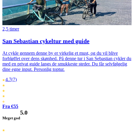
2,5 timer
San Sebastian cykeltur med guide
At cykle gennem denne by er virkelig et must, og du vil blive
forbløffet over dens skønhed. På denne tur i San Sebastian cykler du
med en privat guide langs de smukkeste steder. Du får selvfølgelig
dine egne input. Personlig toptur.
4.7
(7)
Fra €55
5.0
Meget god