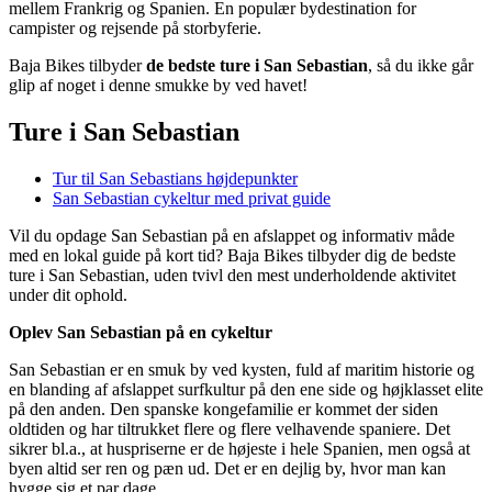
mellem Frankrig og Spanien. En populær bydestination for
campister og rejsende på storbyferie.
Baja Bikes tilbyder
de bedste ture i San Sebastian
, så du ikke går
glip af noget i denne smukke by ved havet!
Ture i San Sebastian
Tur til San Sebastians højdepunkter
San Sebastian cykeltur med privat guide
Vil du opdage San Sebastian på en afslappet og informativ måde
med en lokal guide på kort tid? Baja Bikes tilbyder dig de bedste
ture i San Sebastian, uden tvivl den mest underholdende aktivitet
under dit ophold.
Oplev San Sebastian på en cykeltur
San Sebastian er en smuk by ved kysten, fuld af maritim historie og
en blanding af afslappet surfkultur på den ene side og højklasset elite
på den anden. Den spanske kongefamilie er kommet der siden
oldtiden og har tiltrukket flere og flere velhavende spaniere. Det
sikrer bl.a., at huspriserne er de højeste i hele Spanien, men også at
byen altid ser ren og pæn ud. Det er en dejlig by, hvor man kan
hygge sig et par dage.