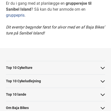
Er du i gang med at planlægge en
grupperejse til
Sanibel Island
? Så kan du her anmode om en
gruppepris
.
Dit eventyr begynder først for alvor med en af Baja Bikes’
ture på Sanibel Island!
Top 10 Cykelture
Cykeltur i Barcelona: højdepunkterne
Top 10 Cykeludlejning
Cykeltur i Berlin: højdepunkterne
Barcelona Cykeludlejning
Top 10 lande
Tur til Paris: højdepunkter
Berlin Cykeludlejning
Cykelture i Holland
Rom højdepunkter cykeltur
Om Baja Bikes
Paris Cykeludlejning