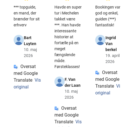
*** topguide,
Havde en super
Bookingen var
en mand, der
tur i Mechelen
god og enkel,
brænder for sit
takket være
guiden (***)
erhverv
***. Han havde
fantastisk!
interessante
historier at
Bart
Ingrid
fortælle på en
Luyten
Van
meget
10. maj
berkel
fængslende
2026
19. april
måde.
2026
Oversat
Førsteklasses!
Oversat
med Google
med Google
F. Van
Translate
Vis
der Laan
Translate
Vis
original
10. maj
original
2026
Oversat
med Google
Translate
Vis