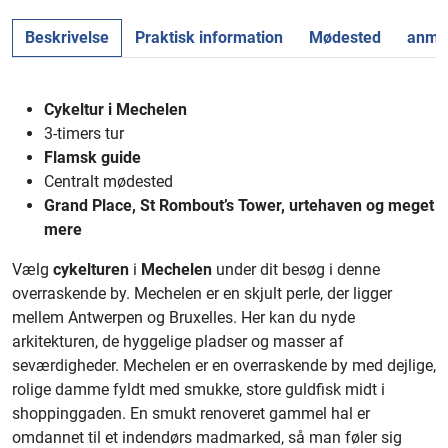
Beskrivelse
Praktisk information
Mødested
anmel
Cykeltur i Mechelen
3-timers tur
Flamsk guide
Centralt mødested
Grand Place, St Rombout’s Tower, urtehaven og meget
mere
Vælg
cykelturen
i
Mechelen
under dit besøg i denne
overraskende by. Mechelen er en skjult perle, der ligger
mellem Antwerpen og Bruxelles. Her kan du nyde
arkitekturen, de hyggelige pladser og masser af
seværdigheder. Mechelen er en overraskende by med dejlige,
rolige damme fyldt med smukke, store guldfisk midt i
shoppinggaden. En smukt renoveret gammel hal er
omdannet til et indendørs madmarked, så man føler sig