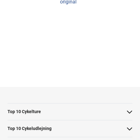
original
Top 10 Cykelture
Cykeltur i Barcelona: højdepunkterne
Top 10 Cykeludlejning
Cykeltur i Berlin: højdepunkterne