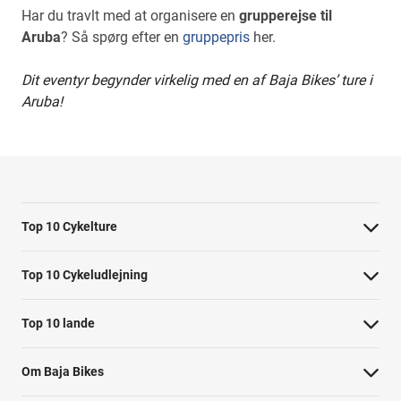
Har du travlt med at organisere en
grupperejse til
Aruba
? Så spørg efter en
gruppepris
her.
Dit eventyr begynder virkelig med en af Baja Bikes’ ture i
Aruba!
Top 10 Cykelture
Cykeltur i Barcelona: højdepunkterne
Top 10 Cykeludlejning
Cykeltur i Berlin: højdepunkterne
Barcelona Cykeludlejning
Top 10 lande
Tur til Paris: højdepunkter
Berlin Cykeludlejning
Cykelture i Holland
Rom højdepunkter cykeltur
Om Baja Bikes
Paris Cykeludlejning
Cykelture i Portugal
Cykeltur til Amsterdams højdepunkter