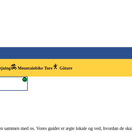
ejning
Mountainbike Ture
Gåture
en sammen med os. Vores guider er ægte lokale og ved, hvordan de skal f