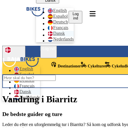
Dansk
English
Log
Español
ind
Deutsch
Français
Dansk
Nederlands
Log ind
Dansk
Destinationer
Cykelture
Cykeludl
English
Español
Deutsch
Français
Dansk
Vandring i Biarritz
Nederlands
De bedste guider og ture
Leder du efter en uforglemmelig tur i Biarritz? Så kom og udforsk by