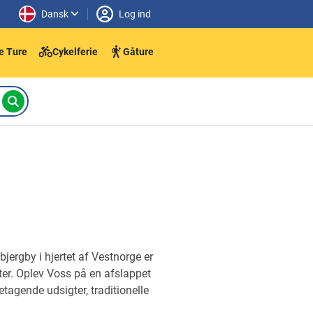
Dansk
Log ind
e Ture
Cykelferie
Gåture
jergby i hjertet af Vestnorge er
ter. Oplev Voss på en afslappet
agende udsigter, traditionelle