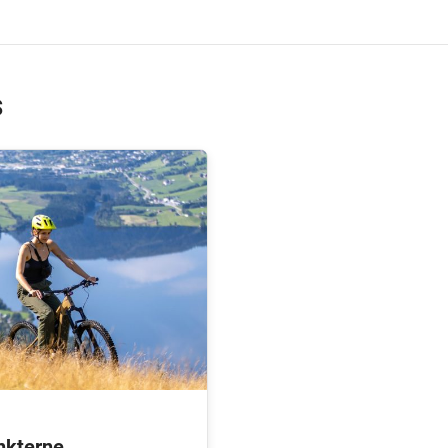
s
nkterne