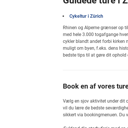
Guidede ture i Z
Cykeltur i Zürich
Rhinen og Alperne grænser op til
med hele 3.000 togafgange hver 
cykler blandt andet forbi kirken m
muligt om byen, f.eks. dens histor
bedste tips til at gøre dit ophold
Book en af vores ture
Vælg en sjov aktivitet under dit 
vil du lære de bedste seværdigh
sikkert via bookingmenuen. Du v