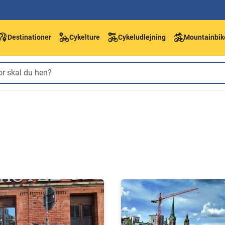
Destinationer
Cykelture
Cykeludlejning
Mountainbik
h