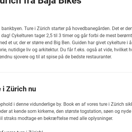
ürich fra Baja Bikes
 bankbyen. Ture i Zürich starter på hovedbanegården. Det er den 
dag! Cykelturen tager 2,5 til 3 timer og går forbi de mest ber
ed et ur, der er større end Big Ben. Guiden har givet cykelture i å
ie, nutidige liv og arkitektur. Du får f.eks. også at vide, hvilket
 endnu sjovere og til at spise på de bedste restauranter.
 i Zürich nu
ophold i denne vidunderlige by. Book en af vores ture i Zürich si
eder at kende som kirkerne, den største togstation, søen og nyd
il straks modtage en bekræftelse med alle oplysninger.