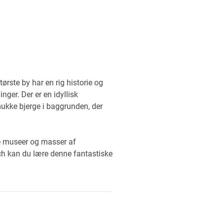
ørste by har en rig historie og
nger. Der er en idyllisk
ukke bjerge i baggrunden, der
ere museer og masser af
rich kan du lære denne fantastiske