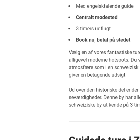
Med engelsktalende guide
Centralt mødested
3-timers udflugt
Book nu, betal på stedet
Vælg en af vores fantastiske ture
alligevel moderne hotspots. Du vi
atmosfære som i en schweizisk l
giver en betagende udsigt.
Ud over den historiske del er de
seværdigheder. Denne by har alle 
schweiziske by at kende på 3 tim