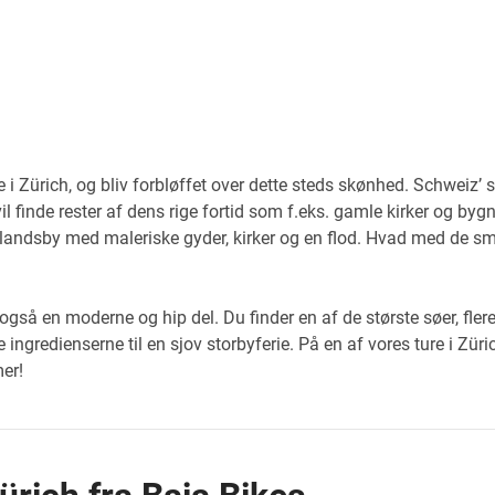
 i Zürich, og bliv forbløffet over dette steds skønhed. Schweiz’ st
l finde rester af dens rige fortid som f.eks. gamle kirker og bygni
andsby med maleriske gyder, kirker og en flod. Hvad med de sm
r også en moderne og hip del. Du finder en af de største søer, fl
ingredienserne til en sjov storbyferie. På en af vores ture i Zü
er!