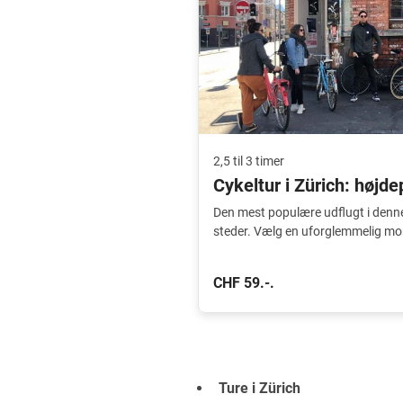
2,5 til 3 timer
Cykeltur i Zürich: højd
Den mest populære udflugt i denn
steder. Vælg en uforglemmelig mo
CHF 59.-.
Ture i Zürich