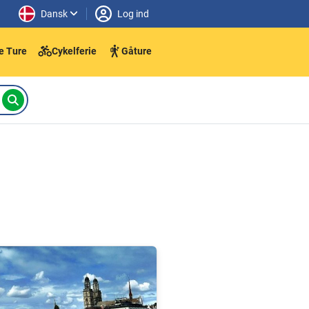
Dansk
Log ind
e Ture
Cykelferie
Gåture