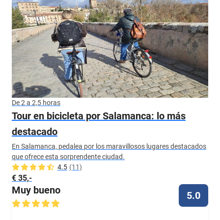
De 2 a 2,5 horas
Tour en bicicleta por Salamanca: lo más
destacado
En Salamanca, pedalea por los maravillosos lugares destacados
que ofrece esta sorprendente ciudad.
4.5
(11)
€ 35,-
Muy bueno
5.0